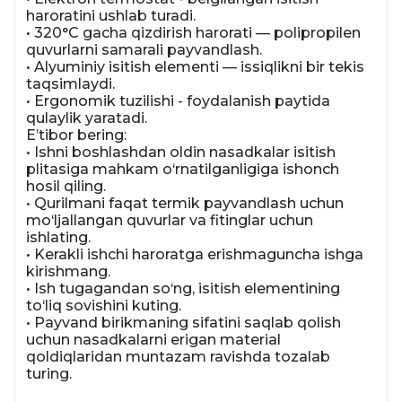
haroratini ushlab turadi.

• 320°C gacha qizdirish harorati — polipropilen 
quvurlarni samarali payvandlash.

• Alyuminiy isitish elementi — issiqlikni bir tekis 
taqsimlaydi.

• Ergonomik tuzilishi - foydalanish paytida 
qulaylik yaratadi.

E’tibor bering:

• Ishni boshlashdan oldin nasadkalar isitish 
plitasiga mahkam o‘rnatilganligiga ishonch 
hosil qiling.

• Qurilmani faqat termik payvandlash uchun 
mo‘ljallangan quvurlar va fitinglar uchun 
ishlating.

• Kerakli ishchi haroratga erishmaguncha ishga 
kirishmang.

• Ish tugagandan so‘ng, isitish elementining 
to‘liq sovishini kuting.

• Payvand birikmaning sifatini saqlab qolish 
uchun nasadkalarni erigan material 
qoldiqlaridan muntazam ravishda tozalab 
turing.
