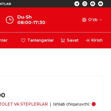
NTLAR
Du-Sh
O‘zb
08:00-17:30
nlar
Tanlanganlar
Savat
Kirish
00
TOLET VA STEPLERLAR
|
Ishlab chiqaruvchi: