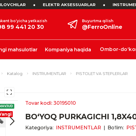
LOVCHILAR
●
ELEKTR AKSESSUARLAR
●
INSTRUME
kent bo‘yicha yetkazish
Buyurtma qilish
98 99 441 20 30
@FerroOnline
Ombor-do‘ko
ngi mahsulotlar
Kompaniya haqida
Katalog
INSTRUMENTLAR
PISTOLET VA STEPLERLAR
Tovar kodi: 30195010
MAVJUD
Yangi
BO‘YOQ PURKAGICHI 1,8X4
Kategoriya:
INSTRUMENTLAR
|
Bo‘lim:
PIS