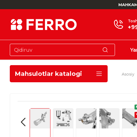
MAHKAM
Tosh
+9
Ya
Mahsulotlar katalogi
Asosiy