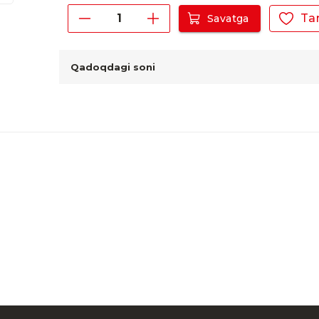
Ta
Savatga
Qadoqdagi soni