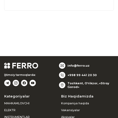
info@ferro.uz
Ijtimoiy tarmoqlarda:
+998 99 441 20 30
Toshkent, O‘rikzor, «Stroy
Gorod»
Kategoriyalar
Biz Haqidamizda
MAHKAMLOVCHI
Kompaniya haqida
ELEKTR
Vakansiyalar
INSTRUMENTLAR
Aksiyalar