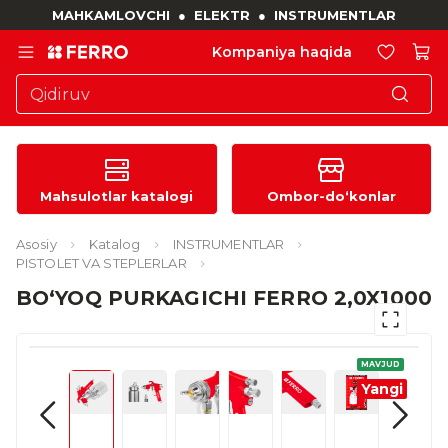
MAHKAMLOVCHI
●
ELEKTR
●
INSTRUMENTLAR
Kompaniya haqida
Mahsulotlar katalogi
Ombor-do‘konlar
Asosiy
Katalog
INSTRUMENTLAR
PISTOLET VA STEPLERLAR
BO‘YOQ PURKAGICHI FERRO 2,0X1000
MAVJUD
Yangi