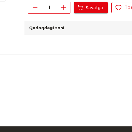
Ta
Savatga
Qadoqdagi soni