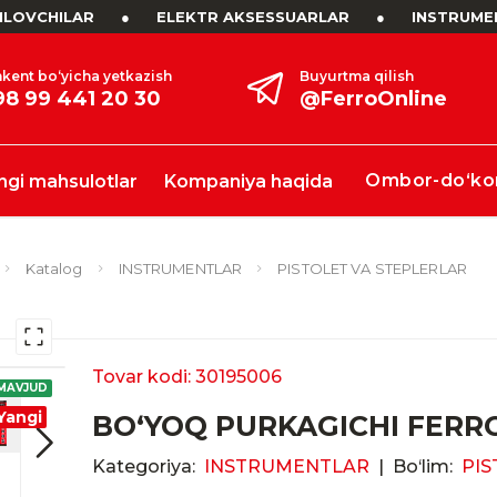
LOVCHILAR
●
ELEKTR AKSESSUARLAR
●
INSTRUME
kent bo‘yicha yetkazish
Buyurtma qilish
98 99 441 20 30
@FerroOnline
Ombor-do‘ko
ngi mahsulotlar
Kompaniya haqida
Katalog
INSTRUMENTLAR
PISTOLET VA STEPLERLAR
Tovar kodi: 30195006
MAVJUD
Yangi
BO‘YOQ PURKAGICHI FERRO
Kategoriya:
INSTRUMENTLAR
|
Bo‘lim:
PIS