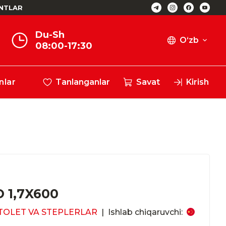
NTLAR
Du-Sh
O‘zb
08:00-17:30
nlar
Tanlanganlar
Savat
Kirish
 1,7X600
TOLET VA STEPLERLAR
|
Ishlab chiqaruvchi: