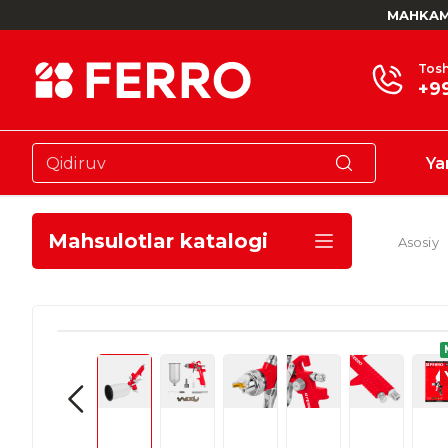
MAHKAM
Tosh
+9
Ya
Mahsulotlar katalogi
Asosiy