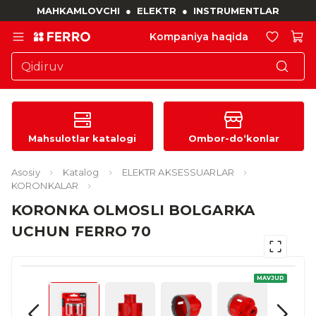
MAHKAMLOVCHI
●
ELEKTR
●
INSTRUMENTLAR
Kompaniya haqida
Mahsulotlar katalogi
Ombor-do‘konlar
Asosiy
Katalog
ELEKTR AKSESSUARLAR
KORONKALAR
KORONKA OLMOSLI BOLGARKA
UCHUN FERRO 70
MAVJUD