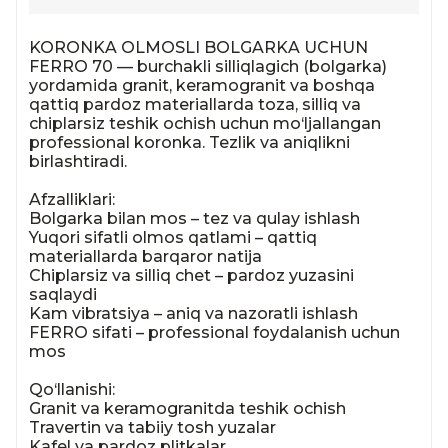
KORONKA OLMOSLI BOLGARKA UCHUN 
FERRO 70 — burchakli silliqlagich (bolgarka) 
yordamida granit, keramogranit va boshqa 
qattiq pardoz materiallarda toza, silliq va 
chiplarsiz teshik ochish uchun mo‘ljallangan 
professional koronka. Tezlik va aniqlikni 
birlashtiradi.

Afzalliklari:

Bolgarka bilan mos – tez va qulay ishlash

Yuqori sifatli olmos qatlami – qattiq 
materiallarda barqaror natija

Chiplarsiz va silliq chet – pardoz yuzasini 
saqlaydi

Kam vibratsiya – aniq va nazoratli ishlash

FERRO sifati – professional foydalanish uchun 
mos

Qo‘llanishi:

Granit va keramogranitda teshik ochish

Travertin va tabiiy tosh yuzalar

Kafel va pardoz plitkalar
