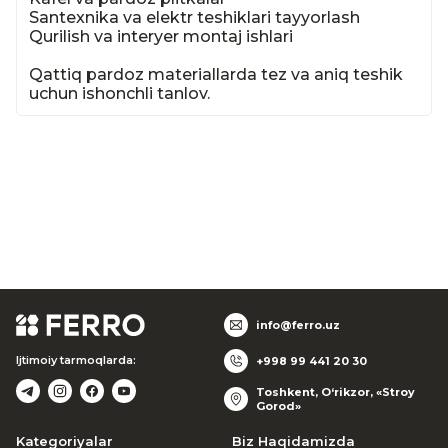
Santexnika va elektr teshiklari tayyorlash

Qurilish va interyer montaj ishlari

Qattiq pardoz materiallarda tez va aniq teshik 
uchun ishonchli tanlov.
info@ferro.uz
Ijtimoiy tarmoqlarda:
+998 99 441 20 30
Toshkent, O‘rikzor, «Stroy
Gorod»
Kategoriyalar
Biz Haqidamizda