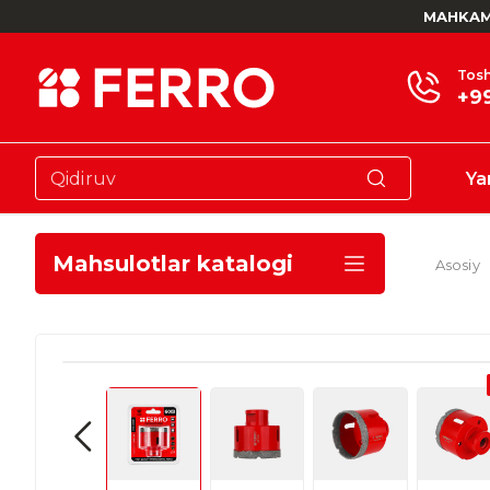
MAHKAM
Tosh
+9
Ya
Mahsulotlar katalogi
Asosiy