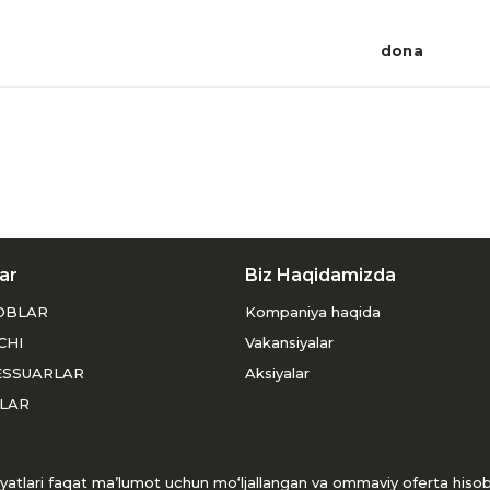
dona
ar
Biz Haqidamizda
OBLAR
Kompaniya haqida
CHI
Vakansiyalar
ESSUARLAR
Aksiyalar
LAR
usiyatlari faqat ma’lumot uchun mo‘ljallangan va ommaviy oferta his