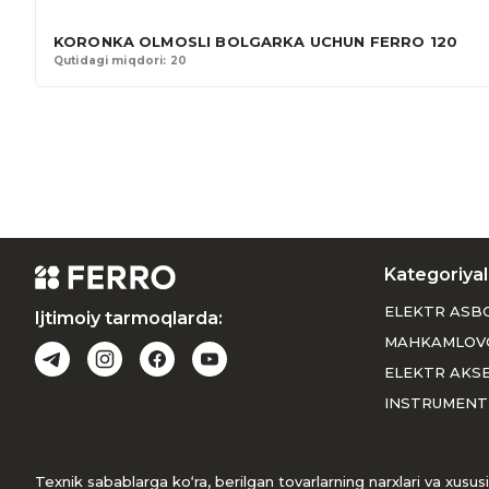
KORONKA OLMOSLI BOLGARKA UCHUN FERRO 120
Qutidagi miqdori: 20
Kategoriyal
ELEKTR ASB
Ijtimoiy tarmoqlarda:
MAHKAMLOV
ELEKTR AKS
INSTRUMENT
Texnik sabablarga ko‘ra, berilgan tovarlarning narxlari va xus