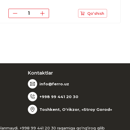
Qo‘shish
Kontaktlar
info@ferro.uz
+998 99 441 20 30
Toshkent, O‘rikzor, «Stroy Gorod»
oblanmaydi. +998 99 441 20 30 raqamiga qo‘ng‘iroq qilib