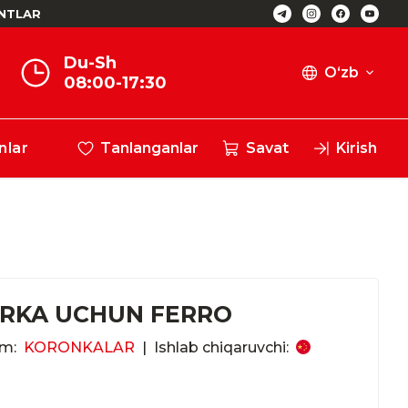
NTLAR
Du-Sh
O‘zb
08:00-17:30
nlar
Tanlanganlar
Savat
Kirish
RKA UCHUN FERRO
im:
KORONKALAR
|
Ishlab chiqaruvchi: