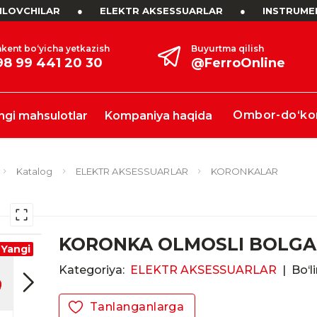
LOVCHILAR
●
ELEKTR AKSESSUARLAR
●
INSTRUME
kent bo‘yicha yetkazish
Buyurtma qilish
98 99 441 20 30
@FerroOnline
Ombor-do‘ko
ngi mahsulotlar
Kompaniya haqida
Katalog
ELEKTR AKSESSUARLAR
KORONKALAR
KORONKA OLMOSLI BOLGA
Yangi
Kategoriya:
ELEKTR AKSESSUARLAR
|
Bo‘l
Tanlanganlarga