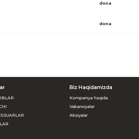
dona
dona
ar
Biz Haqidamizda
OBLAR
Kompaniya haqida
CHI
Vakansiyalar
ESSUARLAR
Aksiyalar
LAR