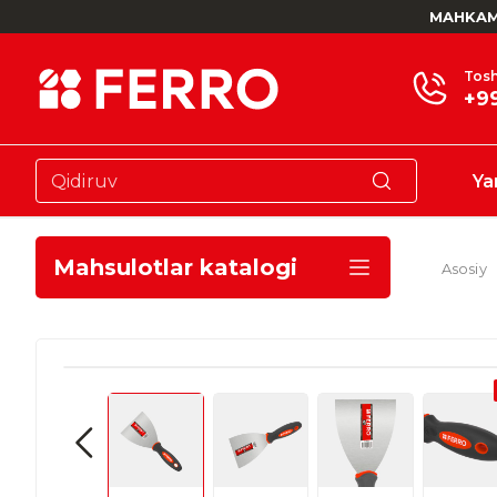
MAHKAM
Tosh
+9
Ya
Mahsulotlar katalogi
Asosiy