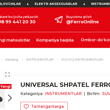
LOVCHILAR
●
ELEKTR AKSESSUARLAR
●
INSTRUME
kent bo‘yicha yetkazish
Buyurtma qilish
98 99 441 20 30
@FerroOnline
Ombor-do‘ko
ngi mahsulotlar
Kompaniya haqida
Katalog
INSTRUMENTLAR
SUVOQ INSTRUMENTLARI
UNIVERSAL SHPATEL FERR
Yangi
Kategoriya:
INSTRUMENTLAR
|
Bo‘lim:
SU
Tanlanganlarga