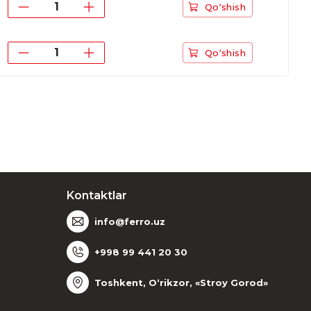
Qo‘shish
Qo‘shish
Kontaktlar
info@ferro.uz
+998 99 441 20 30
Toshkent, O‘rikzor, «Stroy Gorod»