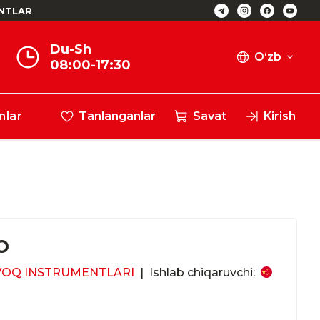
NTLAR
Du-Sh
O‘zb
08:00-17:30
nlar
Tanlanganlar
Savat
Kirish
O
VOQ INSTRUMENTLARI
|
Ishlab chiqaruvchi: