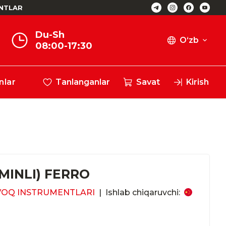
NTLAR
Du-Sh
O‘zb
08:00-17:30
nlar
Tanlanganlar
Savat
Kirish
MINLI) FERRO
VOQ INSTRUMENTLARI
|
Ishlab chiqaruvchi: