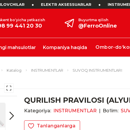
LOVCHILAR
●
ELEKTR AKSESSUARLAR
●
INSTRUME
kent bo‘yicha yetkazish
Buyurtma qilish
98 99 441 20 30
@FerroOnline
Ombor-do‘ko
ngi mahsulotlar
Kompaniya haqida
Katalog
INSTRUMENTLAR
SUVOQ INSTRUMENTLARI
QURILISH PRAVILOSI (ALYU
Kategoriya:
INSTRUMENTLAR
|
Bo‘lim:
SU
Tanlanganlarga