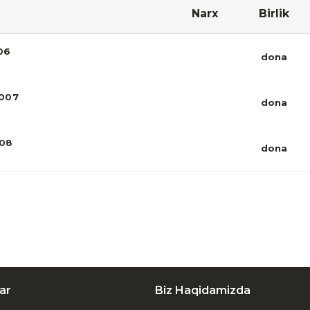
Narx
Birlik
06
dona
5007
dona
008
dona
ar
Biz Haqidamizda