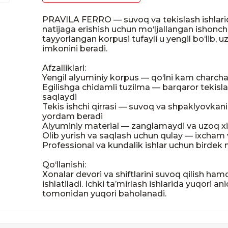
PRAVILA FERRO — suvoq va tekislash ishlarida y
natijaga erishish uchun mo‘ljallangan ishonch
tayyorlangan korpusi tufayli u yengil bo‘lib
imkonini beradi.

Afzalliklari:

Yengil alyuminiy korpus — qo‘lni kam charchat
Egilishga chidamli tuzilma — barqaror tekislas
saqlaydi

Tekis ishchi qirrasi — suvoq va shpaklyovkani 
yordam beradi

Alyuminiy material — zanglamaydi va uzoq x
Olib yurish va saqlash uchun qulay — ixcham 
Professional va kundalik ishlar uchun birdek 
Qo‘llanishi:

Xonalar devori va shiftlarini suvoq qilish ha
ishlatiladi. Ichki ta’mirlash ishlarida yuqori an
tomonidan yuqori baholanadi.