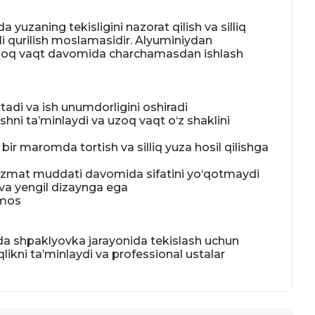
uzaning tekisligini nazorat qilish va silliq 
li qurilish moslamasidir. Alyuminiydan 
, uzoq vaqt davomida charchamasdan ishlash 
adi va ish unumdorligini oshiradi

hni ta’minlaydi va uzoq vaqt o‘z shaklini 
bir maromda tortish va silliq yuza hosil qilishga 
izmat muddati davomida sifatini yo‘qotmaydi

va yengil dizaynga ega

mos

mda shpaklyovka jarayonida tekislash uchun 
iqlikni ta’minlaydi va professional ustalar 