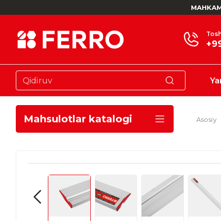
MAHKAM
Tosh
+9
Ya
Mahsulotlar katalogi
Asosiy