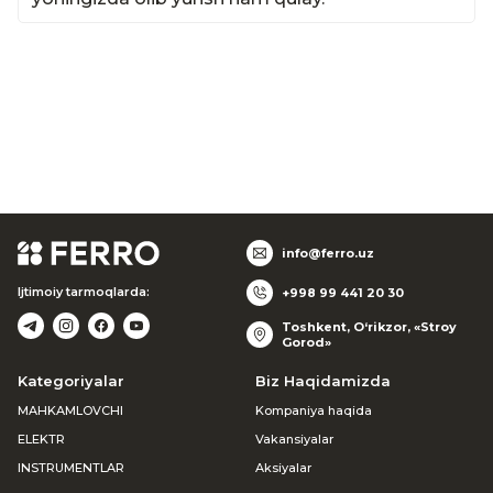
info@ferro.uz
Ijtimoiy tarmoqlarda:
+998 99 441 20 30
Toshkent, O‘rikzor, «Stroy
Gorod»
Kategoriyalar
Biz Haqidamizda
MAHKAMLOVCHI
Kompaniya haqida
ELEKTR
Vakansiyalar
INSTRUMENTLAR
Aksiyalar