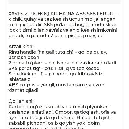
XAVFSIZ PICHOQ KICHKINA ABS SK5 FERRO — 
kichik, qulay va tez kesish uchun mo‘ljallangan 
mini pichoqdir. SK5 po‘lat pichog‘i hamda slide 
lock tizimi bilan xavfsiz va aniq kesish imkonini 
beradi, to‘plamda 2 dona pichoq mavjud.

Afzalliklari:

Ring handle (halqali tutqich) – qo‘lga qulay, 
ushlash oson

2 dona to‘plam – biri ishda, biri zaxirada bo‘ladi

SK5 po‘lat tig‘ – o‘tkir, silliq va tez kesadi

Slide lock (qulf) – pichoqni qotirib xavfsiz 
ishlatasiz

ABS korpus – yengil, mustahkam va uzoq 
xizmat qiladi

Qo‘llanishi:

Karton, qog‘oz, skotch va streych plyonkani 
kesishda ishlatiladi. Ombor, qadoqlash, ofis va 
uy sharoitida juda qo‘l keladi. Halqali tutqichi 
sababli pichoqni osib qo‘yish yoki doim 
yoningizda olib yurish ham qulay.