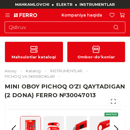
MAHKAMLOVCHI
●
ELEKTR
●
INSTRUMENTLAR
Kompaniya haqida
Mahsulotlar katalogi
Ombor-do‘konlar
Asosiy
Katalog
INSTRUMENTLAR
PICHOQ VA SKREBOKLAR
MINI OBOY PICHOQ O'ZI QAYTADIGAN
(2 DONA) FERRO №30047013
MAVJUD