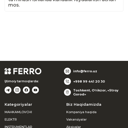
mos.
info@ferro.uz
Ijtimoiy tarmoqlarda:
+998 99 441 20 30
Toshkent, O‘rikzor, «Stroy
Gorod»
Kategoriyalar
Biz Haqidamizda
MAHKAMLOVCHI
Kompaniya haqida
ELEKTR
Vakansiyalar
INSTRUMENTLAR
Aksiyalar