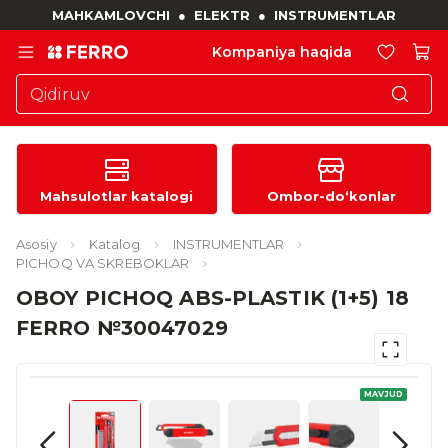
MAHKAMLOVCHI
●
ELEKTR
●
INSTRUMENTLAR
Kompaniya haqida
Mahsulotlar katalogi
Ombor-do‘konlar
Asosiy
Katalog
INSTRUMENTLAR
PICHOQ VA SKREBOKLAR
OBOY PICHOQ ABS-PLASTIK (1+5) 18
FERRO №30047029
MAVJUD