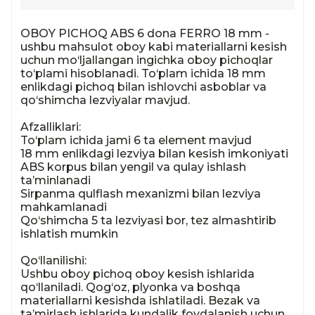
OBOY PICHOQ ABS 6 dona FERRO 18 mm - 
ushbu mahsulot oboy kabi materiallarni kesish 
uchun mo‘ljallangan ingichka oboy pichoqlar 
to‘plami hisoblanadi. To‘plam ichida 18 mm 
enlikdagi pichoq bilan ishlovchi asboblar va 
qo‘shimcha lezviyalar mavjud.

Afzalliklari:

To‘plam ichida jami 6 ta element mavjud

18 mm enlikdagi lezviya bilan kesish imkoniyati

ABS korpus bilan yengil va qulay ishlash 
ta’minlanadi

Sirpanma qulflash mexanizmi bilan lezviya 
mahkamlanadi

Qo‘shimcha 5 ta lezviyasi bor, tez almashtirib 
ishlatish mumkin

Qo‘llanilishi:

Ushbu oboy pichoq oboy kesish ishlarida 
qo‘llaniladi. Qog‘oz, plyonka va boshqa 
materiallarni kesishda ishlatiladi. Bezak va 
ta’mirlash ishlarida kundalik foydalanish uchun 