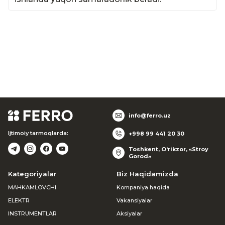
info@ferro.uz
Ijtimoiy tarmoqlarda:
+998 99 441 20 30
Toshkent, O‘rikzor, «Stroy
Gorod»
Kategoriyalar
Biz Haqidamizda
MAHKAMLOVCHI
Kompaniya haqida
ELEKTR
Vakansiyalar
INSTRUMENTLAR
Aksiyalar