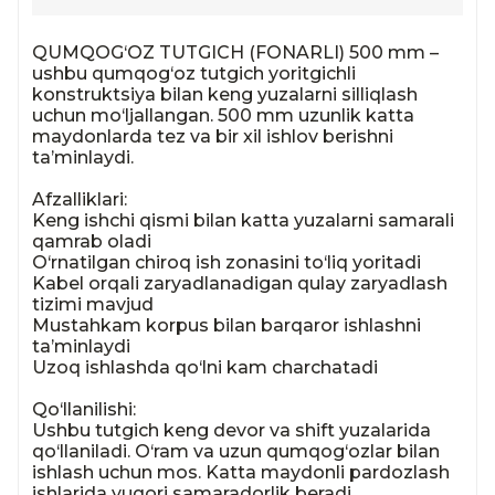
QUMQOG‘OZ TUTGICH (FONARLI) 500 mm – 
ushbu qumqog‘oz tutgich yoritgichli 
konstruktsiya bilan keng yuzalarni silliqlash 
uchun mo‘ljallangan. 500 mm uzunlik katta 
maydonlarda tez va bir xil ishlov berishni 
ta’minlaydi.

Afzalliklari:

Keng ishchi qismi bilan katta yuzalarni samarali 
qamrab oladi

O‘rnatilgan chiroq ish zonasini to‘liq yoritadi

Kabel orqali zaryadlanadigan qulay zaryadlash 
tizimi mavjud

Mustahkam korpus bilan barqaror ishlashni 
ta’minlaydi

Uzoq ishlashda qo‘lni kam charchatadi

Qo‘llanilishi:

Ushbu tutgich keng devor va shift yuzalarida 
qo‘llaniladi. O‘ram va uzun qumqog‘ozlar bilan 
ishlash uchun mos. Katta maydonli pardozlash 
ishlarida yuqori samaradorlik beradi.