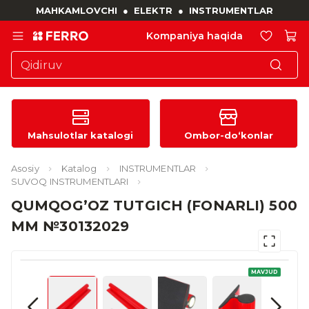
MAHKAMLOVCHI
●
ELEKTR
●
INSTRUMENTLAR
Kompaniya haqida
Mahsulotlar katalogi
Ombor-do‘konlar
Asosiy
Katalog
INSTRUMENTLAR
SUVOQ INSTRUMENTLARI
QUMQOG’OZ TUTGICH (FONARLI) 500
MM №30132029
MAVJUD