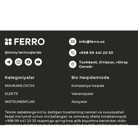
info@ferro.uz
Ijtimoiy tarmoqlarda:
+998 99 441 20 30
Toshkent, O‘rikzor, «Stroy
Gorod»
Kategoriyalar
Biz Haqidamizda
MAHKAMLOVCHI
Kompaniya haqida
ELEKTR
Vakansiyalar
INSTRUMENTLAR
Aksiyalar
Texnik sabablarga ko‘ra, berilgan tovarlarning narxlari va xususiyatlari
faqat ma’lumot uchun mo‘ljallangan va ommaviy oferta hisoblanmaydi.
+998 99 441 20 30 raqamiga qo‘ng‘iroq qilib buyurtma berishdan oldin
o‘zingizni qiziqtirgan mahsulot narxini oldindan bilib olishingiz mumkin.
Agar siz veb-saytda buyurtma bergan bo‘lsangiz, menejer siz bilan
bog‘lanib, mavjudligi va narxi haqida ma’lumot beradi. Keltirilgan