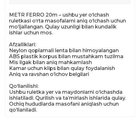
METR FERRO 20m – ushbu yer o‘lchash 
ruletkasi o‘rta masofalarni aniq o‘lchash uchun 
mo‘ljallangan. Qulay uzunligi bilan kundalik 
ishlar uchun mos.

Afzalliklari:

Neylon qoplamali lenta bilan himoyalangan

ABS plastik korpus bilan mustahkam tuzilma

Mis ilgak bilan aniq mahkamlash

Kamar uchun klips bilan qulay foydalanish

Aniq va ravshan o‘lchov belgilari

Qo‘llanilishi:

Ushbu ruletka yer va maydonlarni o‘lchashda 
ishlatiladi. Qurilish va ta’mirlash ishlarida qulay. 
Ochiq hududlarda masofani aniqlash uchun 
qo‘llaniladi.