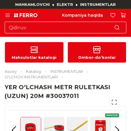
MAHKAMLOVCHI
●
ELEKTR
●
INSTRUMENTLAR
Kompaniya haqida
Mahsulotlar katalogi
Ombor-do‘konlar
Asosiy
Katalog
INSTRUMENTLAR
O‘LCHOV INSTRUMENTLARI
YER O‘LCHASH METR RULETKASI
(UZUN) 20M #30037011
MAVJUD