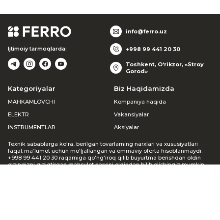
info@ferro.uz
Ijtimoiy tarmoqlarda:
+998 99 441 20 30
Toshkent, O‘rikzor, «Stroy
Gorod»
Kategoriyalar
Biz Haqidamizda
MAHKAMLOVCHI
Kompaniya haqida
ELEKTR
Vakansiyalar
INSTRUMENTLAR
Aksiyalar
Texnik sabablarga ko‘ra, berilgan tovarlarning narxlari va xususiyatlari
faqat ma’lumot uchun mo‘ljallangan va ommaviy oferta hisoblanmaydi.
+998 99 441 20 30 raqamiga qo‘ng‘iroq qilib buyurtma berishdan oldin
o‘zingizni qiziqtirgan mahsulot narxini oldindan bilib olishingiz mumkin.
Agar siz veb-saytda buyurtma bergan bo‘lsangiz, menejer siz bilan
bog‘lanib, mavjudligi va narxi haqida ma’lumot beradi. Keltirilgan
noqulayliklar uchun uzr so‘raymiz.
© 2002-2026 FERRO GROUP
Barcha huquqlar himoyalangan