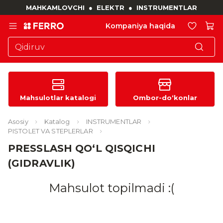
MAHKAMLOVCHI
●
ELEKTR
●
INSTRUMENTLAR
Kompaniya haqida
Mahsulotlar katalogi
Ombor-do‘konlar
Asosiy
Katalog
INSTRUMENTLAR
PISTOLET VA STEPLERLAR
PRESSLASH QO‘L QISQICHI
(GIDRAVLIK)
Mahsulot topilmadi :(