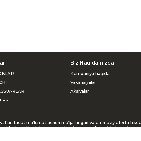
ar
Biz Haqidamizda
OBLAR
Kompaniya haqida
CHI
Vakansiyalar
ESSUARLAR
Aksiyalar
LAR
usiyatlari faqat ma’lumot uchun mo‘ljallangan va ommaviy oferta his
i oldindan bilib olishingiz mumkin. Agar siz veb-saytda buyurtma ber
r so‘raymiz.