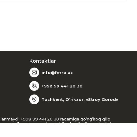
Kontaktlar
info@ferro.uz
+998 99 441 20 30
Toshkent, O‘rikzor, «Stroy Gorod»
oblanmaydi. +998 99 441 20 30 raqamiga qo‘ng‘iroq qilib
gan bo‘lsangiz, menejer siz bilan bog‘lanib, mavjudligi va