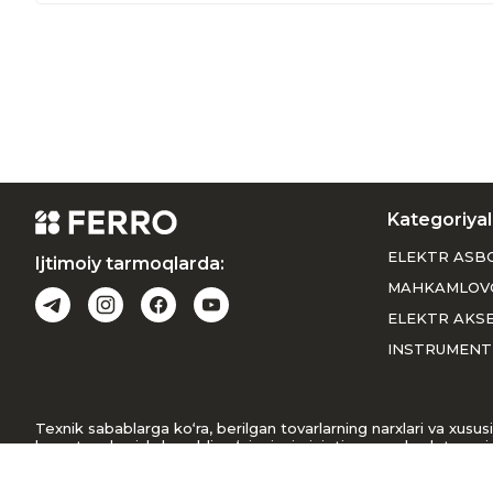
Kategoriyal
ELEKTR ASB
Ijtimoiy tarmoqlarda:
MAHKAMLOV
ELEKTR AKS
INSTRUMENT
Texnik sabablarga ko‘ra, berilgan tovarlarning narxlari va xus
buyurtma berishdan oldin o‘zingizni qiziqtirgan mahsulot narxin
narxi haqida ma’lumot beradi. Keltirilgan noqulayliklar uchun uz