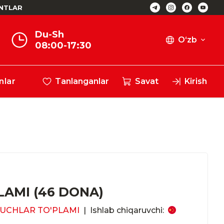
NTLAR
Du-Sh
O‘zb
08:00-17:30
nlar
Tanlanganlar
Savat
Kirish
LAMI (46 DONA)
UCHLAR TO'PLAMI
|
Ishlab chiqaruvchi: