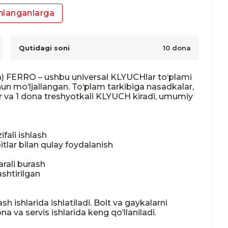
nlanganlarga
Qutidagi soni
10 dona
ERRO – ushbu universal KLYUCHlar to‘plami 
chun mo‘ljallangan. To‘plam tarkibiga nasadkalar, 
r va 1 dona treshyotkali KLYUCH kiradi, umumiy 
ali ishlash

tlar bilan qulay foydalanish

ali burash

htirilgan

ishlarida ishlatiladi. Bolt va gaykalarni 
va servis ishlarida keng qo‘llaniladi.