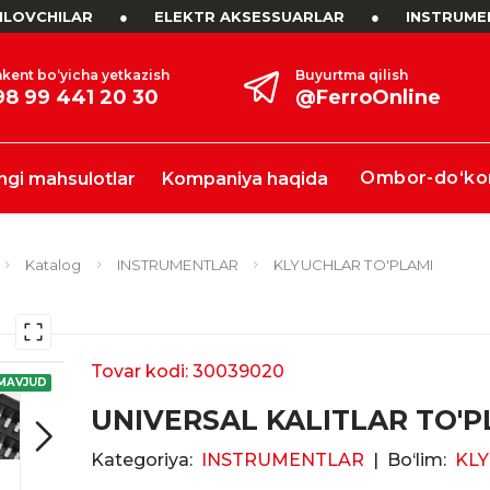
LOVCHILAR
●
ELEKTR AKSESSUARLAR
●
INSTRUME
kent bo‘yicha yetkazish
Buyurtma qilish
98 99 441 20 30
@FerroOnline
Ombor-do‘ko
ngi mahsulotlar
Kompaniya haqida
Katalog
INSTRUMENTLAR
KLYUCHLAR TO'PLAMI
Tovar kodi: 30039020
MAVJUD
UNIVERSAL KALITLAR TO'P
Kategoriya:
INSTRUMENTLAR
|
Bo‘lim:
KLY