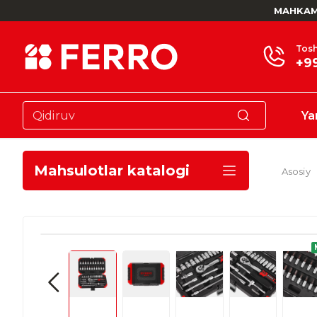
MAHKAM
Tosh
+9
Ya
Mahsulotlar katalogi
Asosiy