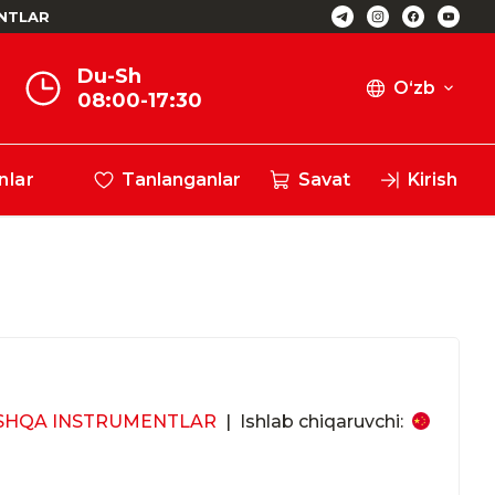
NTLAR
Du-Sh
O‘zb
08:00-17:30
nlar
Tanlanganlar
Savat
Kirish
SHQA INSTRUMENTLAR
|
Ishlab chiqaruvchi: