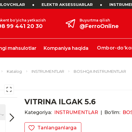
LOVCHILAR
●
ELEKTR AKSESSUARLAR
●
INSTRUME
kent bo‘yicha yetkazish
Buyurtma qilish
98 99 441 20 30
@FerroOnline
Ombor-do‘ko
ngi mahsulotlar
Kompaniya haqida
Katalog
INSTRUMENTLAR
BOSHQA INSTRUMENTLAR
VITRINA ILGAK 5.6
Kategoriya:
INSTRUMENTLAR
|
Bo‘lim:
BO
Tanlanganlarga