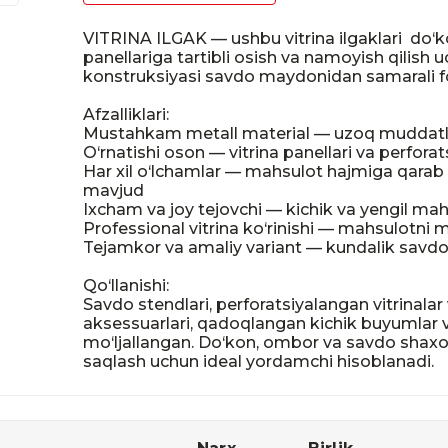
VITRINA ILGAK — ushbu vitrina ilgaklari  do‘k
panellariga tartibli osish va namoyish qilish
konstruksiyasi savdo maydonidan samarali fo
Afzalliklari:

Mustahkam metall material — uzoq muddatli x
O‘rnatishi oson — vitrina panellari va perforat
Har xil o‘lchamlar — mahsulot hajmiga qarab 
mavjud

Ixcham va joy tejovchi — kichik va yengil mahs
Professional vitrina ko‘rinishi — mahsulotni m
Tejamkor va amaliy variant — kundalik savdo
Qo‘llanishi:

Savdo stendlari, perforatsiyalangan vitrinalar 
aksessuarlari, qadoqlangan kichik buyumlar va 
mo‘ljallangan. Do‘kon, ombor va savdo shaxobc
saqlash uchun ideal yordamchi hisoblanadi.