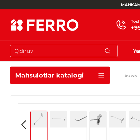
MAHKAM
Tosh
+9
Ya
Mahsulotlar katalogi
Asosiy