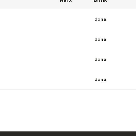
Narx
Birlik
dona
dona
dona
dona