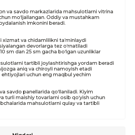
on va savdo markazlarida mahsulotlarni vitrina 
 uchun mo‘ljallangan. Oddiy va mustahkam 
ydalanish imkonini beradi.

izmat va chidamlilikni ta’minlaydi

siyalangan devorlarga tez o‘rnatiladi

10 sm dan 25 sm gacha bo‘lgan uzunliklar 
ulotlarni tartibli joylashtirishga yordam beradi

ijozga aniq va chiroyli namoyish etadi

 ehtiyojlari uchun eng maqbul yechim

va savdo panellarida qo‘llaniladi. Kiyim 
turli maishiy tovarlarni osib qo‘yish uchun 
halarida mahsulotlarni qulay va tartibli 