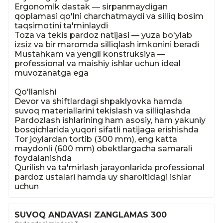
Ergonomik dastak — sirpanmaydigan 
qoplamasi qo'lni charchatmaydi va silliq bosim 
taqsimotini ta'minlaydi

Toza va tekis pardoz natijasi — yuza bo'ylab 
izsiz va bir maromda silliqlash imkonini beradi

Mustahkam va yengil konstruksiya — 
professional va maishiy ishlar uchun ideal 
muvozanatga ega

Qo'llanishi

Devor va shiftlardagi shpaklyovka hamda 
suvoq materiallarini tekislash va silliqlashda

Pardozlash ishlarining ham asosiy, ham yakuniy 
bosqichlarida yuqori sifatli natijaga erishishda

Tor joylardan tortib (300 mm), eng katta 
maydonli (600 mm) obektlargacha samarali 
foydalanishda

Qurilish va ta'mirlash jarayonlarida professional 
pardoz ustalari hamda uy sharoitidagi ishlar 
uchun
SUVOQ ANDAVASI ZANGLAMAS 300