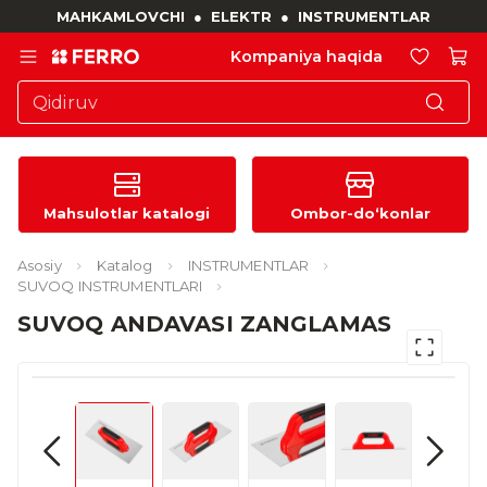
MAHKAMLOVCHI
●
ELEKTR
●
INSTRUMENTLAR
Kompaniya haqida
Mahsulotlar katalogi
Ombor-do‘konlar
Asosiy
Katalog
INSTRUMENTLAR
SUVOQ INSTRUMENTLARI
SUVOQ ANDAVASI ZANGLAMAS