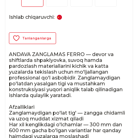
Ishlab chiqaruvchi:
Tanlanganlarga
ANDAVA ZANGLAMAS FERRO — devor va 
shiftlarda shpaklyovka, suvoq hamda 
pardozlash materiallarini kichik va katta 
yuzalarda tekislash uchun mo'ljallangan 
professional qo'l asbobidir. Zanglamaydigan 
po'latdan yasalgan tigi va mustahkam 
konstruksiyasi yuqori aniqlik talab qilinadigan 
ishlarda qulaylik yaratadi.

Afzalliklari

Zanglamaydigan po'lat tig' — zangga chidamli 
va uzoq muddat xizmat qiladi

Har xil kenglikdagi o'lchamlar — 300 mm dan 
600 mm gacha bo'lgan variantlar har qanday 
hajmdagi yuzalarga moslashadi
