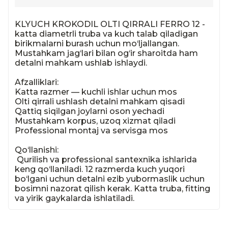
KLYUCH KROKODIL OLTI QIRRALI FERRO 12 - 
katta diametrli truba va kuch talab qiladigan 
birikmalarni burash uchun mo‘ljallangan. 
Mustahkam jag‘lari bilan og‘ir sharoitda ham 
detalni mahkam ushlab ishlaydi.

Afzalliklari:

Katta razmer — kuchli ishlar uchun mos

Olti qirrali ushlash detalni mahkam qisadi

Qattiq siqilgan joylarni oson yechadi

Mustahkam korpus, uzoq xizmat qiladi

Professional montaj va servisga mos

Qo‘llanishi:

 Qurilish va professional santexnika ishlarida 
keng qo‘llaniladi. 12 razmerda kuch yuqori 
bo‘lgani uchun detalni ezib yubormaslik uchun 
bosimni nazorat qilish kerak. Katta truba, fitting 
va yirik gaykalarda ishlatiladi.