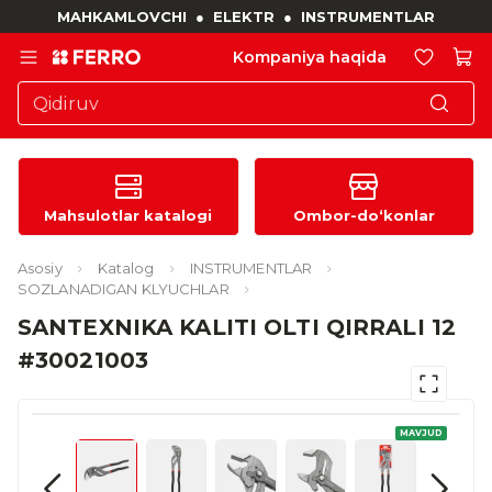
MAHKAMLOVCHI
●
ELEKTR
●
INSTRUMENTLAR
Kompaniya haqida
Mahsulotlar katalogi
Ombor-do‘konlar
Asosiy
Katalog
INSTRUMENTLAR
SOZLANADIGAN KLYUCHLAR
SANTEXNIKA KALITI OLTI QIRRALI 12
#30021003
MAVJUD