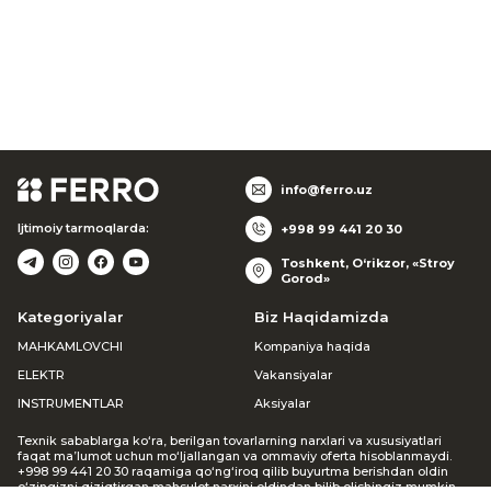
info@ferro.uz
Ijtimoiy tarmoqlarda:
+998 99 441 20 30
Toshkent, O‘rikzor, «Stroy
Gorod»
Kategoriyalar
Biz Haqidamizda
MAHKAMLOVCHI
Kompaniya haqida
ELEKTR
Vakansiyalar
INSTRUMENTLAR
Aksiyalar
Texnik sabablarga ko‘ra, berilgan tovarlarning narxlari va xususiyatlari
faqat ma’lumot uchun mo‘ljallangan va ommaviy oferta hisoblanmaydi.
+998 99 441 20 30 raqamiga qo‘ng‘iroq qilib buyurtma berishdan oldin
o‘zingizni qiziqtirgan mahsulot narxini oldindan bilib olishingiz mumkin.