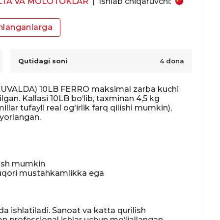
LTA VA MOLOTOKLAR
|
Ishlab chiqaruvchi:
nlanganlarga
Qutidagi soni
4 dona
VALDA) 10LB FERRO maksimal zarba kuchi 
ilgan. Kallasi 10LB bo‘lib, taxminan 4,5 kg 
llar tufayli real og'irlik farq qilishi mumkin), 
yorlangan.

lash mumkin

yuqori mustahkamlikka ega

a ishlatiladi. Sanoat va katta qurilish 
gan professional ishlar uchun mo‘ljallangan.