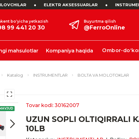
LOVCHILAR
●
ELEKTR AKSESSUARLAR
●
INSTRUME
kent bo‘yicha yetkazish
Buyurtma qilish
98 99 441 20 30
@FerroOnline
Ombor-do‘ko
ngi mahsulotlar
Kompaniya haqida
Katalog
INSTRUMENTLAR
BOLTA VA MOLOTOKLAR
Tovar kodi: 30162007
MAVJUD
UZUN SOPLI OLTIQIRRALI 
10LB