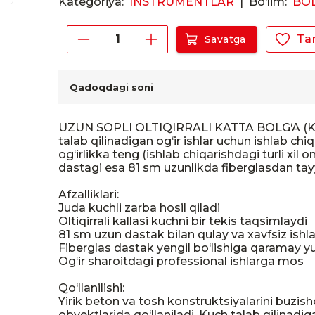
Kategoriya:
INSTRUMENTLAR
|
Bo‘lim:
BO
Ta
Savatga
Qadoqdagi soni
UZUN SOPLI OLTIQIRRALI KATTA BOLG‘A (KU
talab qilinadigan og‘ir ishlar uchun ishlab chiq
og‘irlikka teng (ishlab chiqarishdagi turli xil omi
dastagi esa 81 sm uzunlikda fiberglasdan tay
Afzalliklari:

Juda kuchli zarba hosil qiladi

Oltiqirrali kallasi kuchni bir tekis taqsimlaydi

81 sm uzun dastak bilan qulay va xavfsiz ish
Fiberglas dastak yengil bo‘lishiga qaramay 
Og‘ir sharoitdagi professional ishlarga mos

Qo‘llanilishi:

Yirik beton va tosh konstruktsiyalarini buzishd
obyektlarida qo‘llaniladi. Kuch talab qilinadi