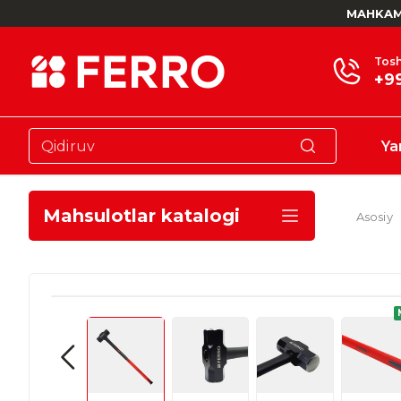
MAHKAM
Tosh
+9
Ya
Mahsulotlar katalogi
Asosiy