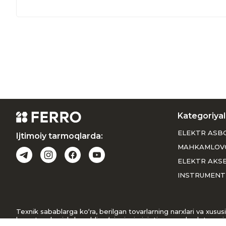
Kategoriyal
ELEKTR ASB
Ijtimoiy tarmoqlarda:
MAHKAMLOV
ELEKTR AKS
INSTRUMENT
Texnik sabablarga ko‘ra, berilgan tovarlarning narxlari va xus
buyurtma berishdan oldin o‘zingizni qiziqtirgan mahsulot narxin