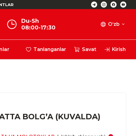
NTLAR
Du-Sh
O‘zb
08:00-17:30
nlar
Tanlanganlar
Savat
Kirish
KATTA BOLG’A (KUVALDA)