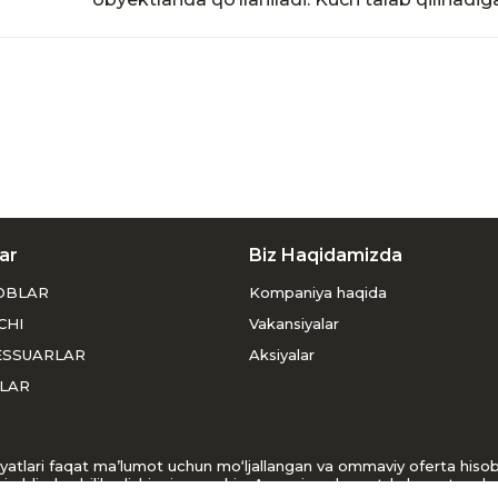
ar
Biz Haqidamizda
OBLAR
Kompaniya haqida
CHI
Vakansiyalar
ESSUARLAR
Aksiyalar
LAR
usiyatlari faqat ma’lumot uchun mo‘ljallangan va ommaviy oferta his
i oldindan bilib olishingiz mumkin. Agar siz veb-saytda buyurtma ber