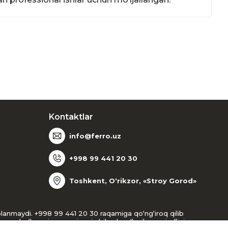
Kontaktlar
info@ferro.uz
+998 99 441 20 30
Toshkent, O‘rikzor, «Stroy Gorod»
oblanmaydi. +998 99 441 20 30 raqamiga qo‘ng‘iroq qilib
gan bo‘lsangiz, menejer siz bilan bog‘lanib, mavjudligi va