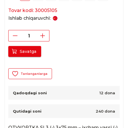
Tovar kodi: 30005105
Ishlab chiqaruvchi:
Savatga
Tanlanganlarga
Qadoqdagi soni
12 dona
Qutidagi soni
240 dona
OTVYORTKA SL3 (-) 3×75 mm – ixcham yassi (-) 