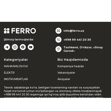
info@ferro.uz
Ijtimoiy tarmoqlarda:
+998 99 441 20 30
Toshkent, O‘rikzor, «Stroy
Gorod»
Kategoriyalar
Biz Haqidamizda
MAHKAMLOVCHI
Kompaniya haqida
ELEKTR
Vakansiyalar
INSTRUMENTLAR
Aksiyalar
Texnik sabablarga ko‘ra, berilgan tovarlarning narxlari va xususiyatlari
faqat ma’lumot uchun mo‘ljallangan va ommaviy oferta hisoblanmaydi.
+998 99 441 20 30 raqamiga qo‘ng‘iroq qilib buyurtma berishdan oldin
o‘zingizni qiziqtirgan mahsulot narxini oldindan bilib olishingiz mumkin.
Agar siz veb-saytda buyurtma bergan bo‘lsangiz, menejer siz bilan
bog‘lanib, mavjudligi va narxi haqida ma’lumot beradi. Keltirilgan
noqulayliklar uchun uzr so‘raymiz.