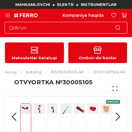
MAHKAMLOVCHI
●
ELEKTR
●
INSTRUMENTLAR
Kompaniya haqida
Mahsulotlar katalogi
Ombor-do‘konlar
Asosiy
Katalog
INSTRUMENTLAR
OTVYORTKALAR
OTVYORTKA №30005105
MAVJUD