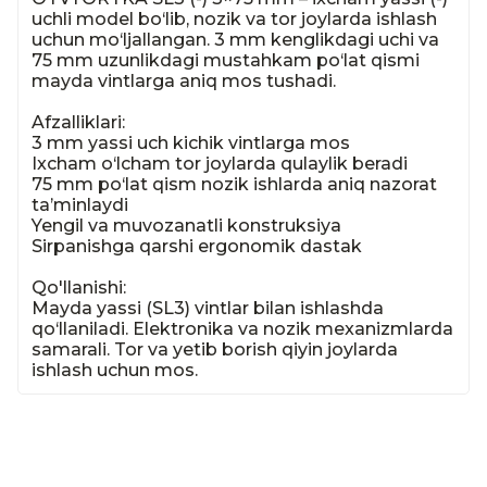
uchli model bo‘lib, nozik va tor joylarda ishlash 
uchun mo‘ljallangan. 3 mm kenglikdagi uchi va 
75 mm uzunlikdagi mustahkam po‘lat qismi 
mayda vintlarga aniq mos tushadi.

Afzalliklari:

3 mm yassi uch kichik vintlarga mos

Ixcham o‘lcham tor joylarda qulaylik beradi

75 mm po‘lat qism nozik ishlarda aniq nazorat 
ta’minlaydi

Yengil va muvozanatli konstruksiya

Sirpanishga qarshi ergonomik dastak

Qo'llanishi:

Mayda yassi (SL3) vintlar bilan ishlashda 
qo‘llaniladi. Elektronika va nozik mexanizmlarda 
samarali. Tor va yetib borish qiyin joylarda 
ishlash uchun mos.