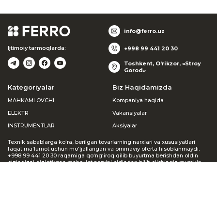
info@ferro.uz
Ijtimoiy tarmoqlarda:
+998 99 441 20 30
Toshkent, O‘rikzor, «Stroy
Gorod»
Kategoriyalar
Biz Haqidamizda
MAHKAMLOVCHI
Kompaniya haqida
ELEKTR
Vakansiyalar
INSTRUMENTLAR
Aksiyalar
Texnik sabablarga ko‘ra, berilgan tovarlarning narxlari va xususiyatlari
faqat ma’lumot uchun mo‘ljallangan va ommaviy oferta hisoblanmaydi.
+998 99 441 20 30 raqamiga qo‘ng‘iroq qilib buyurtma berishdan oldin
o‘zingizni qiziqtirgan mahsulot narxini oldindan bilib olishingiz mumkin.
Agar siz veb-saytda buyurtma bergan bo‘lsangiz, menejer siz bilan
bog‘lanib, mavjudligi va narxi haqida ma’lumot beradi. Keltirilgan
noqulayliklar uchun uzr so‘raymiz.
© 2002-2026 FERRO GROUP
Barcha huquqlar himoyalangan