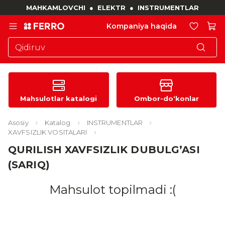
MAHKAMLOVCHI
●
ELEKTR
●
INSTRUMENTLAR
Kompaniya haqida
Mahsulotlar katalogi
Ombor-do‘konlar
Asosiy
Katalog
INSTRUMENTLAR
XAVFSIZLIK VOSITALARI
QURILISH XAVFSIZLIK DUBULG’ASI
(SARIQ)
Mahsulot topilmadi :(