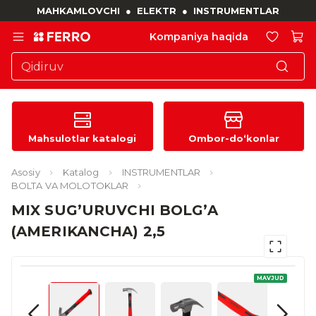
MAHKAMLOVCHI
●
ELEKTR
●
INSTRUMENTLAR
Kompaniya haqida
Mahsulotlar katalogi
Ombor-do‘konlar
Asosiy
Katalog
INSTRUMENTLAR
BOLTA VA MOLOTOKLAR
MIX SUG’URUVCHI BOLG’A
(AMERIKANCHA) 2,5
MAVJUD