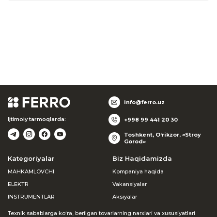
info@ferro.uz
Ijtimoiy tarmoqlarda:
+998 99 441 20 30
Toshkent, O‘rikzor, «Stroy
Gorod»
Kategoriyalar
Biz Haqidamizda
MAHKAMLOVCHI
Kompaniya haqida
ELEKTR
Vakansiyalar
INSTRUMENTLAR
Aksiyalar
Texnik sabablarga ko‘ra, berilgan tovarlarning narxlari va xususiyatlari