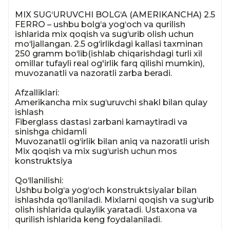
MIX SUG‘URUVCHI BOLG‘A (AMERIKANCHA) 2.5 
FERRO – ushbu bolg‘a yog‘och va qurilish 
ishlarida mix qoqish va sug‘urib olish uchun 
mo‘ljallangan. 2.5 og‘irlikdagi kallasi taxminan 
250 gramm bo‘lib(ishlab chiqarishdagi turli xil 
omillar tufayli real og'irlik farq qilishi mumkin), 
muvozanatli va nazoratli zarba beradi.

Afzalliklari:

Amerikancha mix sug‘uruvchi shakl bilan qulay 
ishlash

Fiberglass dastasi zarbani kamaytiradi va 
sinishga chidamli

Muvozanatli og‘irlik bilan aniq va nazoratli urish

Mix qoqish va mix sug‘urish uchun mos 
konstruktsiya

Qo‘llanilishi:

Ushbu bolg‘a yog‘och konstruktsiyalar bilan 
ishlashda qo‘llaniladi. Mixlarni qoqish va sug‘urib 
olish ishlarida qulaylik yaratadi. Ustaxona va 
qurilish ishlarida keng foydalaniladi.