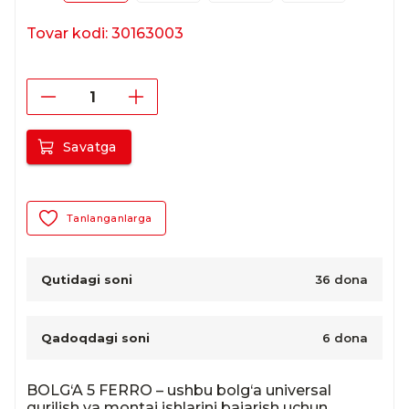
Tovar kodi: 30163003
Savatga
Tanlanganlarga
Qutidagi soni
36 dona
Qadoqdagi soni
6 dona
BOLG‘A 5 FERRO – ushbu bolg‘a universal 
qurilish va montaj ishlarini bajarish uchun 