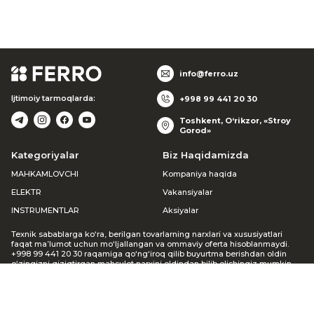
info@ferro.uz
Ijtimoiy tarmoqlarda:
+998 99 441 20 30
Toshkent, O‘rikzor, «Stroy
Gorod»
Kategoriyalar
Biz Haqidamizda
MAHKAMLOVCHI
Kompaniya haqida
ELEKTR
Vakansiyalar
INSTRUMENTLAR
Aksiyalar
Texnik sabablarga ko‘ra, berilgan tovarlarning narxlari va xususiyatlari
faqat ma’lumot uchun mo‘ljallangan va ommaviy oferta hisoblanmaydi.
+998 99 441 20 30 raqamiga qo‘ng‘iroq qilib buyurtma berishdan oldin
o‘zingizni qiziqtirgan mahsulot narxini oldindan bilib olishingiz mumkin.
Agar siz veb-saytda buyurtma bergan bo‘lsangiz, menejer siz bilan
bog‘lanib, mavjudligi va narxi haqida ma’lumot beradi. Keltirilgan
noqulayliklar uchun uzr so‘raymiz.