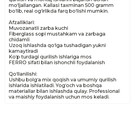
mo‘ljallangan. Kallasi taxminan 500 gramm 
bo‘lib, real og‘irlikda farq bo‘lishi mumkin.

Afzalliklari:

Muvozanatli zarba kuchi

Fiberglass sopi mustahkam va zarbaga 
chidamli

Uzoq ishlashda qo‘lga tushadigan yukni 
kamaytiradi

Ko‘p turdagi qurilish ishlariga mos

FERRO sifati bilan ishonchli foydalanish

Qo‘llanilishi:

Ushbu bolg‘a mix qoqish va umumiy qurilish 
ishlarida ishlatiladi. Yog‘och va boshqa 
materiallar bilan ishlashda qulay. Professional 
va maishiy foydalanish uchun mos keladi.