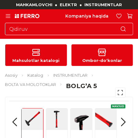
MAHKAMLOVCHI
●
ELEKTR
●
INSTRUMENTLAR
Kompaniya haqida
Mahsulotlar katalogi
Ombor-do‘konlar
Asosiy
Katalog
INSTRUMENTLAR
BOLTA VA MOLOTOKLAR
BOLG’A 5
MAVJUD