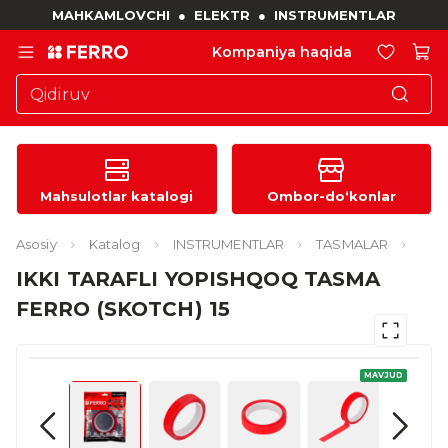
MAHKAMLOVCHI
●
ELEKTR
●
INSTRUMENTLAR
Kompaniya haqida
Mahsulotlar katalogi
Ombor-do‘konlar
Asosiy
Katalog
INSTRUMENTLAR
TASMALAR
IKKI TARAFLI YOPISHQOQ TASMA
FERRO (SKOTCH) 15
MAVJUD