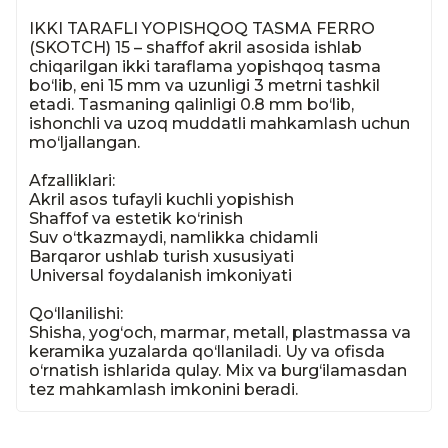
IKKI TARAFLI YOPISHQOQ TASMA FERRO 
(SKOTCH) 15 – shaffof akril asosida ishlab 
chiqarilgan ikki taraflama yopishqoq tasma 
bo‘lib, eni 15 mm va uzunligi 3 metrni tashkil 
etadi. Tasmaning qalinligi 0.8 mm bo‘lib, 
ishonchli va uzoq muddatli mahkamlash uchun 
mo‘ljallangan.

Afzalliklari:

Akril asos tufayli kuchli yopishish

Shaffof va estetik ko‘rinish

Suv o‘tkazmaydi, namlikka chidamli

Barqaror ushlab turish xususiyati

Universal foydalanish imkoniyati

Qo‘llanilishi:

Shisha, yog‘och, marmar, metall, plastmassa va 
keramika yuzalarda qo‘llaniladi. Uy va ofisda 
o‘rnatish ishlarida qulay. Mix va burg‘ilamasdan 
tez mahkamlash imkonini beradi.