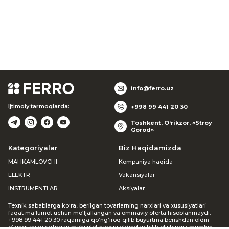
info@ferro.uz
Ijtimoiy tarmoqlarda:
+998 99 441 20 30
Toshkent, O‘rikzor, «Stroy
Gorod»
Kategoriyalar
Biz Haqidamizda
MAHKAMLOVCHI
Kompaniya haqida
ELEKTR
Vakansiyalar
INSTRUMENTLAR
Aksiyalar
Texnik sabablarga ko‘ra, berilgan tovarlarning narxlari va xususiyatlari
faqat ma’lumot uchun mo‘ljallangan va ommaviy oferta hisoblanmaydi.
+998 99 441 20 30 raqamiga qo‘ng‘iroq qilib buyurtma berishdan oldin
o‘zingizni qiziqtirgan mahsulot narxini oldindan bilib olishingiz mumkin.