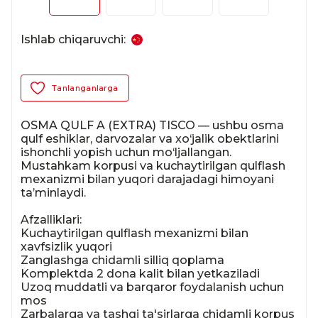
Ishlab chiqaruvchi:
Tanlanganlarga
OSMA QULF A (EXTRA) TISCO — ushbu osma 
qulf eshiklar, darvozalar va xo‘jalik obektlarini 
ishonchli yopish uchun mo‘ljallangan. 
Mustahkam korpusi va kuchaytirilgan qulflash 
mexanizmi bilan yuqori darajadagi himoyani 
ta’minlaydi.

Afzalliklari:

Kuchaytirilgan qulflash mexanizmi bilan 
xavfsizlik yuqori

Zanglashga chidamli silliq qoplama

Komplektda 2 dona kalit bilan yetkaziladi

Uzoq muddatli va barqaror foydalanish uchun 
mos

Zarbalarga va tashqi ta'sirlarga chidamli korpus
