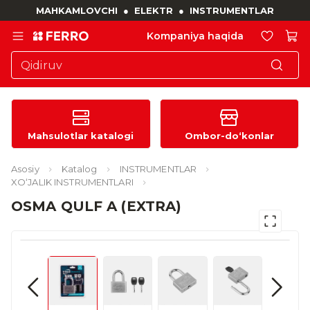
MAHKAMLOVCHI
●
ELEKTR
●
INSTRUMENTLAR
Kompaniya haqida
Mahsulotlar katalogi
Ombor-do‘konlar
Asosiy
Katalog
INSTRUMENTLAR
XO‘JALIK INSTRUMENTLARI
OSMA QULF A (EXTRA)