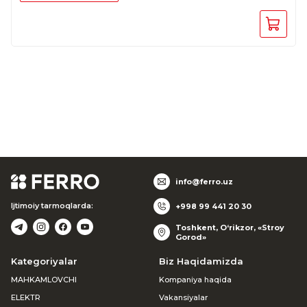
info@ferro.uz
Ijtimoiy tarmoqlarda:
+998 99 441 20 30
Toshkent, O‘rikzor, «Stroy
Gorod»
Kategoriyalar
Biz Haqidamizda
MAHKAMLOVCHI
Kompaniya haqida
ELEKTR
Vakansiyalar