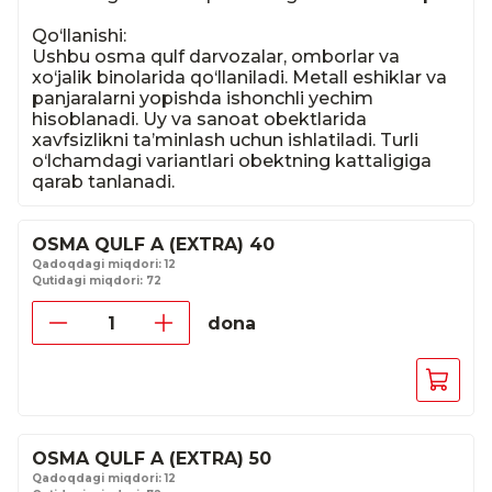
Qo‘llanishi:

Ushbu osma qulf darvozalar, omborlar va 
xo‘jalik binolarida qo‘llaniladi. Metall eshiklar va 
panjaralarni yopishda ishonchli yechim 
hisoblanadi. Uy va sanoat obektlarida 
xavfsizlikni ta’minlash uchun ishlatiladi. Turli 
o‘lchamdagi variantlari obektning kattaligiga 
qarab tanlanadi.
OSMA QULF A (EXTRA) 40
Qadoqdagi miqdori: 12
Qutidagi miqdori: 72
dona
OSMA QULF A (EXTRA) 50
Qadoqdagi miqdori: 12