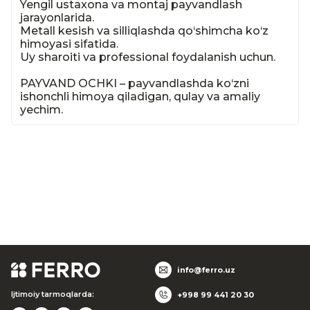
Yengil ustaxona va montaj payvandlash 
jarayonlarida.

Metall kesish va silliqlashda qo‘shimcha ko‘z 
himoyasi sifatida.

Uy sharoiti va professional foydalanish uchun.

PAYVAND OCHKI – payvandlashda ko‘zni 
ishonchli himoya qiladigan, qulay va amaliy 
yechim.
info@ferro.uz
Ijtimoiy tarmoqlarda:
+998 99 441 20 30