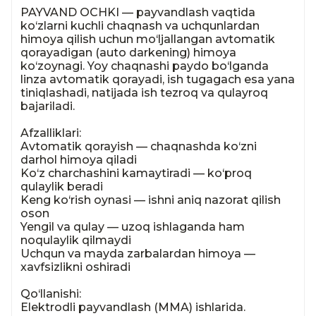
PAYVAND OCHKI — payvandlash vaqtida 
ko‘zlarni kuchli chaqnash va uchqunlardan 
himoya qilish uchun mo‘ljallangan avtomatik 
qorayadigan (auto darkening) himoya 
ko‘zoynagi. Yoy chaqnashi paydo bo‘lganda 
linza avtomatik qorayadi, ish tugagach esa yana 
tiniqlashadi, natijada ish tezroq va qulayroq 
bajariladi.

Afzalliklari:

Avtomatik qorayish — chaqnashda ko‘zni 
darhol himoya qiladi

Ko‘z charchashini kamaytiradi — ko‘proq 
qulaylik beradi

Keng ko‘rish oynasi — ishni aniq nazorat qilish 
oson

Yengil va qulay — uzoq ishlaganda ham 
noqulaylik qilmaydi

Uchqun va mayda zarbalardan himoya — 
xavfsizlikni oshiradi

Qo‘llanishi:

Elektrodli payvandlash (MMA) ishlarida.
