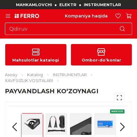
MAHKAMLOVCHI
●
ELEKTR
●
INSTRUMENTLAR
Kompaniya haqida
Mahsulotlar katalogi
Ombor-do‘konlar
Asosiy
Katalog
INSTRUMENTLAR
XAVFSIZLIK VOSITALARI
PAYVANDLASH KO‘ZOYNAGI
MAVJUD