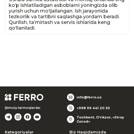
ko‘p ishlatiladigan asboblarni yoningizda olib 
yurish uchun mo‘ljallangan. Ish jarayonida 
tezkorlik va tartibni saqlashga yordam beradi. 
Qurilish, ta’mirlash va servis ishlarida keng 
qo‘llaniladi.
info@ferro.uz
Ijtimoiy tarmoqlarda:
+998 99 441 20 30
Toshkent, O‘rikzor, «Stroy
Gorod»
Kategoriyalar
Biz Haqidamizda