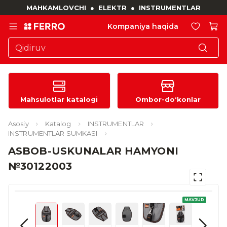
MAHKAMLOVCHI
●
ELEKTR
●
INSTRUMENTLAR
Kompaniya haqida
Mahsulotlar katalogi
Ombor-do‘konlar
Asosiy
Katalog
INSTRUMENTLAR
INSTRUMENTLAR SUMKASI
ASBOB-USKUNALAR HAMYONI
№30122003
MAVJUD