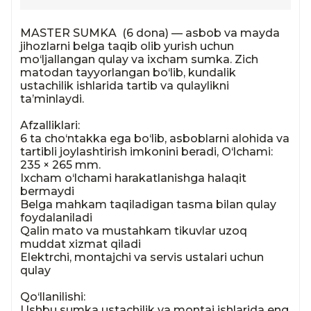
MASTER SUMKA  (6 dona) — asbob va mayda 
jihozlarni belga taqib olib yurish uchun 
mo‘ljallangan qulay va ixcham sumka. Zich 
matodan tayyorlangan bo‘lib, kundalik 
ustachilik ishlarida tartib va qulaylikni 
ta’minlaydi.

Afzalliklari:

6 ta cho‘ntakka ega bo‘lib, asboblarni alohida va 
tartibli joylashtirish imkonini beradi, O‘lchami: 
235 × 265 mm.

Ixcham o‘lchami harakatlanishga halaqit 
bermaydi

Belga mahkam taqiladigan tasma bilan qulay 
foydalaniladi

Qalin mato va mustahkam tikuvlar uzoq 
muddat xizmat qiladi

Elektrchi, montajchi va servis ustalari uchun 
qulay

Qo‘llanilishi:

Ushbu sumka ustachilik va montaj ishlarida eng 