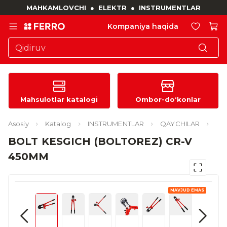
MAHKAMLOVCHI
●
ELEKTR
●
INSTRUMENTLAR
Kompaniya haqida
Mahsulotlar katalogi
Ombor-do‘konlar
Asosiy
Katalog
INSTRUMENTLAR
QAYCHILAR
BOLT KESGICH (BOLTOREZ) CR-V
450MM
MAVJUD EMAS