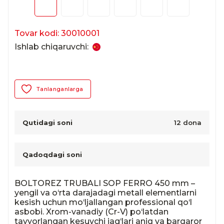
Tovar kodi: 30010001
Ishlab chiqaruvchi:
Tanlanganlarga
Qutidagi soni
12 dona
Qadoqdagi soni
BOLTOREZ TRUBALI SOP FERRO 450 mm – 
yengil va o‘rta darajadagi metall elementlarni 
kesish uchun mo‘ljallangan professional qo‘l 
asbobi. Xrom-vanadiy (Cr-V) po‘latdan 
tayyorlangan kesuvchi jag‘lari aniq va barqaror 