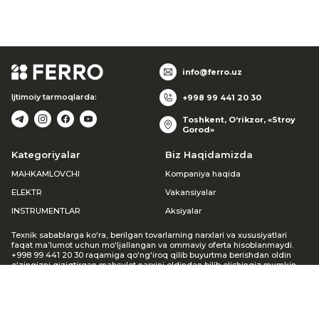
info@ferro.uz
Ijtimoiy tarmoqlarda:
+998 99 441 20 30
Toshkent, O‘rikzor, «Stroy
Gorod»
Kategoriyalar
Biz Haqidamizda
MAHKAMLOVCHI
Kompaniya haqida
ELEKTR
Vakansiyalar
INSTRUMENTLAR
Aksiyalar
Texnik sabablarga ko‘ra, berilgan tovarlarning narxlari va xususiyatlari
faqat ma’lumot uchun mo‘ljallangan va ommaviy oferta hisoblanmaydi.
+998 99 441 20 30 raqamiga qo‘ng‘iroq qilib buyurtma berishdan oldin
o‘zingizni qiziqtirgan mahsulot narxini oldindan bilib olishingiz mumkin.
Agar siz veb-saytda buyurtma bergan bo‘lsangiz, menejer siz bilan
bog‘lanib, mavjudligi va narxi haqida ma’lumot beradi. Keltirilgan
noqulayliklar uchun uzr so‘raymiz.