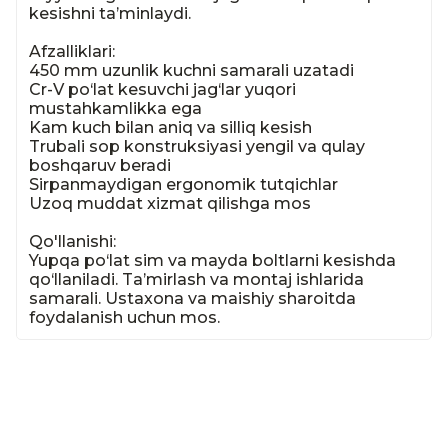
kesishni ta’minlaydi.

Afzalliklari:

450 mm uzunlik kuchni samarali uzatadi

Cr-V po‘lat kesuvchi jag‘lar yuqori 
mustahkamlikka ega

Kam kuch bilan aniq va silliq kesish

Trubali sop konstruksiyasi yengil va qulay 
boshqaruv beradi

Sirpanmaydigan ergonomik tutqichlar

Uzoq muddat xizmat qilishga mos

Qo'llanishi:

Yupqa po‘lat sim va mayda boltlarni kesishda 
qo‘llaniladi. Ta’mirlash va montaj ishlarida 
samarali. Ustaxona va maishiy sharoitda 
foydalanish uchun mos.