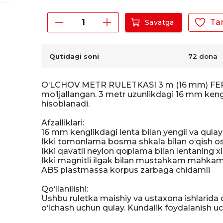
Ta
Savatga
Qutidagi soni
72 dona
O‘LCHOV METR RULETKASI 3 m (16 mm) FERRO –
mo‘ljallangan. 3 metr uzunlikdagi 16 mm keng
hisoblanadi.

Afzalliklari:

16 mm kenglikdagi lenta bilan yengil va qulay 
Ikki tomonlama bosma shkala bilan o‘qish os
Ikki qavatli neylon qoplama bilan lentaning 
Ikki magnitli ilgak bilan mustahkam mahkam
ABS plastmassa korpus zarbaga chidamli

Qo‘llanilishi:

Ushbu ruletka maishiy va ustaxona ishlarida qo
o‘lchash uchun qulay. Kundalik foydalanish 