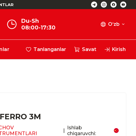
NTLAR
Du-Sh
O‘zb
08:00-17:30
nlar
Tanlanganlar
Savat
Kirish
 FERRO 3M
LCHOV
Ishlab
|
STRUMENTLARI
chiqaruvchi: