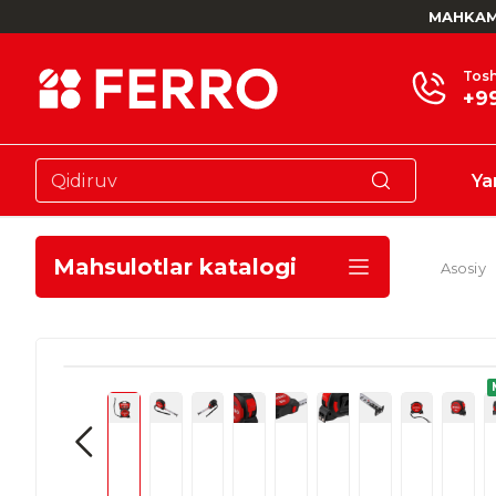
MAHKAM
Tosh
+9
Ya
Mahsulotlar katalogi
Asosiy