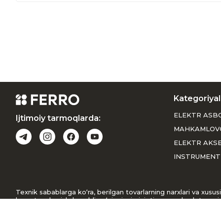
Kategoriyal
ELEKTR ASB
Ijtimoiy tarmoqlarda:
MAHKAMLOV
ELEKTR AKS
INSTRUMENT
Texnik sabablarga ko‘ra, berilgan tovarlarning narxlari va xus
buyurtma berishdan oldin o‘zingizni qiziqtirgan mahsulot narxin
narxi haqida ma’lumot beradi. Keltirilgan noqulayliklar uchun uz