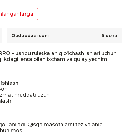
nlanganlarga
Qadoqdagi soni
6 dona
 ushbu ruletka aniq o‘lchash ishlari uchun 
likdagi lenta bilan ixcham va qulay yechim 
ishlash

on

xizmat muddati uzun

lash

‘llaniladi. Qisqa masofalarni tez va aniq 
uchun mos