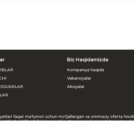
ar
Biz Haqidamizda
OBLAR
Kompaniya haqida
CHI
Vakansiyalar
ESSUARLAR
Aksiyalar
LAR
usiyatlari faqat ma’lumot uchun mo‘ljallangan va ommaviy oferta his
i oldindan bilib olishingiz mumkin. Agar siz veb-saytda buyurtma ber
r so‘raymiz.