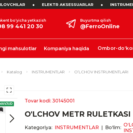
LOVCHILAR
●
ELEKTR AKSESSUARLAR
●
INSTRUME
kent bo‘yicha yetkazish
Buyurtma qilish
98 99 441 20 30
@FerroOnline
Ombor-do‘ko
ngi mahsulotlar
Kompaniya haqida
Katalog
INSTRUMENTLAR
O‘LCHOV INSTRUMENTLARI
Tovar kodi: 30145001
MAVJUD
O'LCHOV METR RULETKASI
O‘
Kategoriya:
INSTRUMENTLAR
|
Bo‘lim:
IN