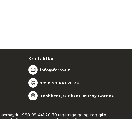
Kontaktlar
info@ferro.uz
+998 99 441 20 30
Toshkent, O‘rikzor, «Stroy Gorod»
oblanmaydi. +998 99 441 20 30 raqamiga qo‘ng‘iroq qilib
gan bo‘lsangiz, menejer siz bilan bog‘lanib, mavjudligi va