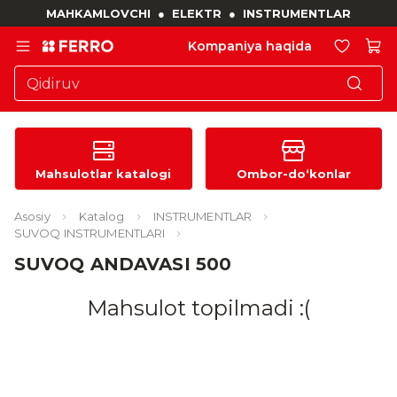
MAHKAMLOVCHI
●
ELEKTR
●
INSTRUMENTLAR
Kompaniya haqida
Mahsulotlar katalogi
Ombor-do‘konlar
Asosiy
Katalog
INSTRUMENTLAR
SUVOQ INSTRUMENTLARI
SUVOQ ANDAVASI 500
Mahsulot topilmadi :(