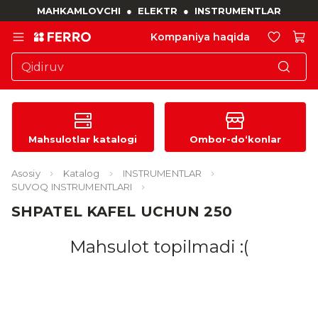
MAHKAMLOVCHI
●
ELEKTR
●
INSTRUMENTLAR
Kompaniya haqida
Mahsulotlar katalogi
Ombor-do‘konlar
Asosiy
Katalog
INSTRUMENTLAR
SUVOQ INSTRUMENTLARI
SHPATEL KAFEL UCHUN 250
Mahsulot topilmadi :(