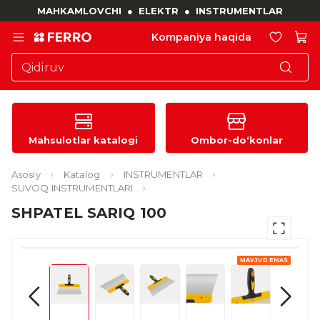
MAHKAMLOVCHI
●
ELEKTR
●
INSTRUMENTLAR
Kompaniya haqida
Mahsulotlar katalogi
Ombor-do‘konlar
Asosiy
Katalog
INSTRUMENTLAR
SUVOQ INSTRUMENTLARI
SHPATEL SARIQ 100
MAVJUD EMAS