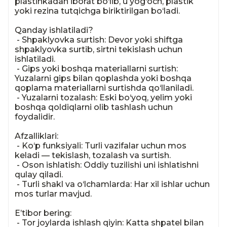
plastinkadan iborat bo‘lib, u yog‘och, plastik 
yoki rezina tutqichga biriktirilgan bo‘ladi.

Qanday ishlatiladi?

 - Shpaklyovka surtish: Devor yoki shiftga 
shpaklyovka surtib, sirtni tekislash uchun 
ishlatiladi.

 - Gips yoki boshqa materiallarni surtish: 
Yuzalarni gips bilan qoplashda yoki boshqa 
qoplama materiallarni surtishda qo‘llaniladi.

 - Yuzalarni tozalash: Eski bo‘yoq, yelim yoki 
boshqa qoldiqlarni olib tashlash uchun 
foydalidir.

Afzalliklari:

 - Ko‘p funksiyali: Turli vazifalar uchun mos 
keladi — tekislash, tozalash va surtish.

 - Oson ishlatish: Oddiy tuzilishi uni ishlatishni 
qulay qiladi.

 - Turli shakl va o‘lchamlarda: Har xil ishlar uchun 
mos turlar mavjud.

E’tibor bering:

 - Tor joylarda ishlash qiyin: Katta shpatel bilan 