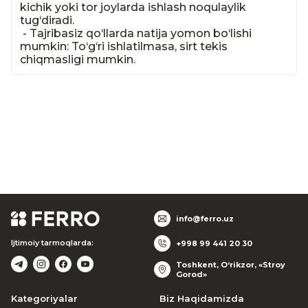
kichik yoki tor joylarda ishlash noqulaylik 
tug‘diradi.

 - Tajribasiz qo‘llarda natija yomon bo‘lishi 
mumkin: To‘g‘ri ishlatilmasa, sirt tekis 
chiqmasligi mumkin.
info@ferro.uz
Ijtimoiy tarmoqlarda:
+998 99 441 20 30
Toshkent, O‘rikzor, «Stroy
Gorod»
Kategoriyalar
Biz Haqidamizda