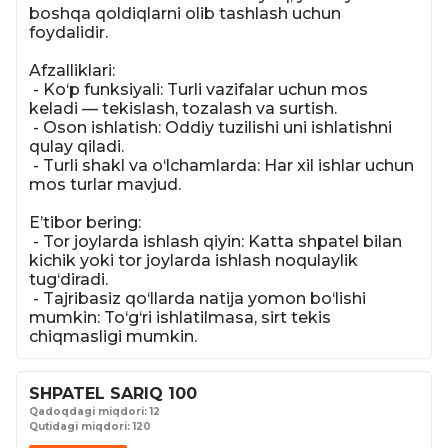
boshqa qoldiqlarni olib tashlash uchun 
foydalidir.

Afzalliklari:

 - Ko‘p funksiyali: Turli vazifalar uchun mos 
keladi — tekislash, tozalash va surtish.

 - Oson ishlatish: Oddiy tuzilishi uni ishlatishni 
qulay qiladi.

 - Turli shakl va o‘lchamlarda: Har xil ishlar uchun 
mos turlar mavjud.

E’tibor bering:

 - Tor joylarda ishlash qiyin: Katta shpatel bilan 
kichik yoki tor joylarda ishlash noqulaylik 
tug‘diradi.

 - Tajribasiz qo‘llarda natija yomon bo‘lishi 
mumkin: To‘g‘ri ishlatilmasa, sirt tekis 
chiqmasligi mumkin.
SHPATEL SARIQ 100
Qadoqdagi miqdori: 12
Qutidagi miqdori: 120