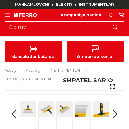
MAHKAMLOVCHI
●
ELEKTR
●
INSTRUMENTLAR
Kompaniya haqida
Mahsulotlar katalogi
Ombor-do‘konlar
Asosiy
Katalog
INSTRUMENTLAR
SUVOQ INSTRUMENTLARI
SHPATEL SARIQ