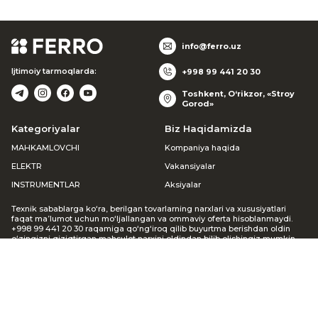
info@ferro.uz
Ijtimoiy tarmoqlarda:
+998 99 441 20 30
Toshkent, O‘rikzor, «Stroy
Gorod»
Kategoriyalar
Biz Haqidamizda
MAHKAMLOVCHI
Kompaniya haqida
ELEKTR
Vakansiyalar
INSTRUMENTLAR
Aksiyalar
Texnik sabablarga ko‘ra, berilgan tovarlarning narxlari va xususiyatlari
faqat ma’lumot uchun mo‘ljallangan va ommaviy oferta hisoblanmaydi.
+998 99 441 20 30 raqamiga qo‘ng‘iroq qilib buyurtma berishdan oldin
o‘zingizni qiziqtirgan mahsulot narxini oldindan bilib olishingiz mumkin.
Agar siz veb-saytda buyurtma bergan bo‘lsangiz, menejer siz bilan
bog‘lanib, mavjudligi va narxi haqida ma’lumot beradi. Keltirilgan
noqulayliklar uchun uzr so‘raymiz.
© 2002-2026 FERRO GROUP
Barcha huquqlar himoyalangan