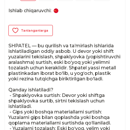
Ishlab chiqaruvchi:
Tanlanganlarga
SHPATEL — bu qurilish va ta’mirlash ishlarida 
ishlatiladigan oddiy asbob. U devor yoki shift 
yuzalarini tekislash, shpaklyovka (yopishtiruvchi 
aralashma) surtish, eski bo‘yoq yoki yelimni 
tozalash uchun keraklidir. Shpatel yassi metall 
plastinkadan iborat bo‘lib, u yog‘och, plastik 
yoki rezina tutqichga biriktirilgan bo‘ladi.

Qanday ishlatiladi?

 - Shpaklyovka surtish: Devor yoki shiftga 
shpaklyovka surtib, sirtni tekislash uchun 
ishlatiladi.

 - Gips yoki boshqa materiallarni surtish: 
Yuzalarni gips bilan qoplashda yoki boshqa 
qoplama materiallarni surtishda qo‘llaniladi.

 - Yuzalarni tozalash: Eski bo‘yoq, yelim yoki 