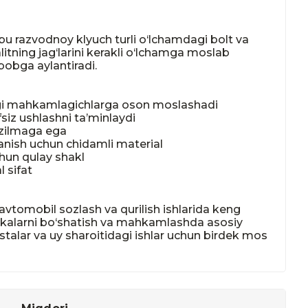
azvodnoy klyuch turli o‘lchamdagi bolt va 
litning jag‘larini kerakli o‘lchamga moslab 
bobga aylantiradi.

gi mahkamlagichlarga oson moslashadi

iz ushlashni ta’minlaydi

zilmaga ega

ish uchun chidamli material

hun qulay shakl

sifat

avtomobil sozlash va qurilish ishlarida keng 
aykalarni bo‘shatish va mahkamlashda asosiy 
alar va uy sharoitidagi ishlar uchun birdek mos 