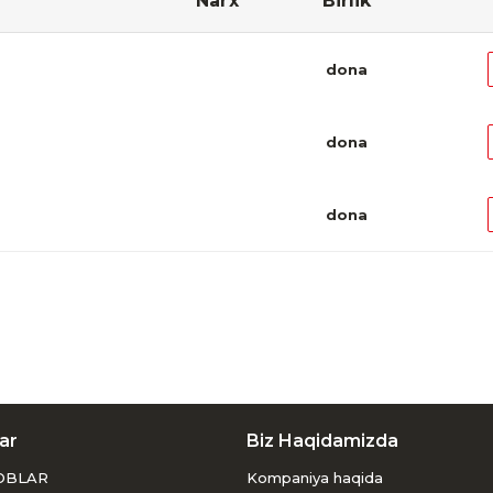
Narx
Birlik
dona
dona
dona
ar
Biz Haqidamizda
OBLAR
Kompaniya haqida