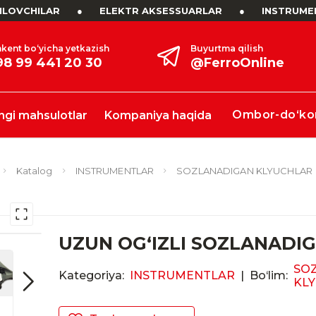
LOVCHILAR
●
ELEKTR AKSESSUARLAR
●
INSTRUME
kent bo‘yicha yetkazish
Buyurtma qilish
98 99 441 20 30
@FerroOnline
Ombor-do‘ko
ngi mahsulotlar
Kompaniya haqida
Katalog
INSTRUMENTLAR
SOZLANADIGAN KLYUCHLAR
UZUN OG‘IZLI SOZLANADIG
SO
Kategoriya:
INSTRUMENTLAR
|
Bo‘lim:
KL