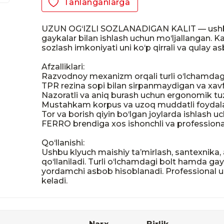
Tanlanganlarga
UZUN OG‘IZLI SOZLANADIGAN KALIT — ushbu r
gaykalar bilan ishlash uchun mo‘ljallangan. Ka
sozlash imkoniyati uni ko‘p qirrali va qulay as
Afzalliklari:

Razvodnoy mexanizm orqali turli o‘lchamda
TPR rezina sopi bilan sirpanmaydigan va xavfs
Nazoratli va aniq burash uchun ergonomik tu
Mustahkam korpus va uzoq muddatli foydalan
Tor va borish qiyin bo‘lgan joylarda ishlash uc
FERRO brendiga xos ishonchli va professional 
Qo‘llanishi:

Ushbu klyuch maishiy ta’mirlash, santexnika, 
qo‘llaniladi. Turli o‘lchamdagi bolt hamda g
yordamchi asbob hisoblanadi. Professional ust
keladi.