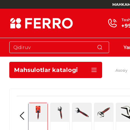
MAHKAM
Tosh
+9
Ya
Mahsulotlar katalogi
Asosiy