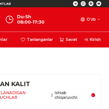
NTLAR
Du-Sh
O‘zb
08:00-17:30
nlar
Tanlanganlar
Savat
Kirish
AN KALIT
ZLANADIGAN
Ishlab
|
YUCHLAR
chiqaruvchi: