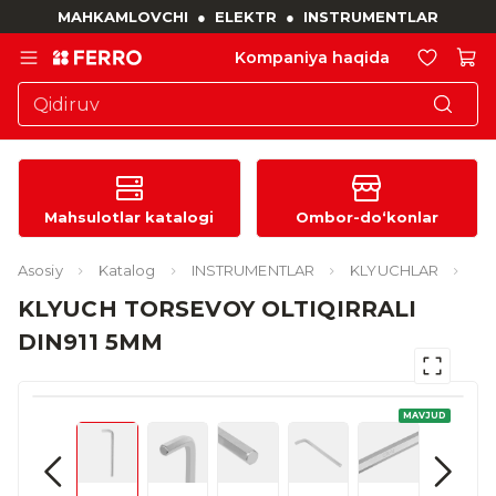
MAHKAMLOVCHI
●
ELEKTR
●
INSTRUMENTLAR
Kompaniya haqida
Mahsulotlar katalogi
Ombor-do‘konlar
Asosiy
Katalog
INSTRUMENTLAR
KLYUCHLAR
KLYUCH TORSEVOY OLTIQIRRALI
DIN911 5MM
MAVJUD