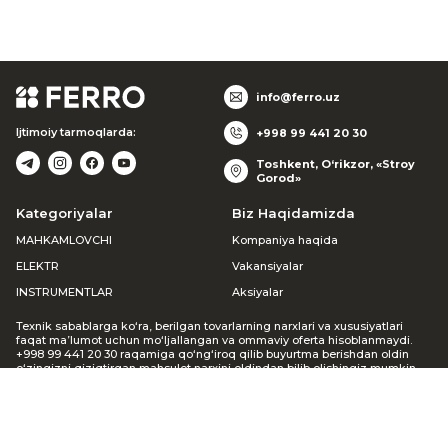
info@ferro.uz
Ijtimoiy tarmoqlarda:
+998 99 441 20 30
Toshkent, O‘rikzor, «Stroy
Gorod»
Kategoriyalar
Biz Haqidamizda
MAHKAMLOVCHI
Kompaniya haqida
ELEKTR
Vakansiyalar
INSTRUMENTLAR
Aksiyalar
Texnik sabablarga ko‘ra, berilgan tovarlarning narxlari va xususiyatlari
faqat ma’lumot uchun mo‘ljallangan va ommaviy oferta hisoblanmaydi.
+998 99 441 20 30 raqamiga qo‘ng‘iroq qilib buyurtma berishdan oldin
o‘zingizni qiziqtirgan mahsulot narxini oldindan bilib olishingiz mumkin.
Agar siz veb-saytda buyurtma bergan bo‘lsangiz, menejer siz bilan
bog‘lanib, mavjudligi va narxi haqida ma’lumot beradi. Keltirilgan
noqulayliklar uchun uzr so‘raymiz.