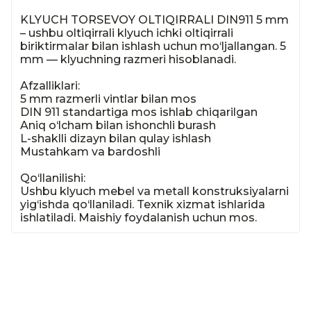
KLYUCH TORSEVOY OLTIQIRRALI DIN911 5 mm 
– ushbu oltiqirrali klyuch ichki oltiqirrali 
biriktirmalar bilan ishlash uchun mo‘ljallangan. 5 
mm — klyuchning razmeri hisoblanadi.

Afzalliklari:

5 mm razmerli vintlar bilan mos

DIN 911 standartiga mos ishlab chiqarilgan

Aniq o‘lcham bilan ishonchli burash

L-shaklli dizayn bilan qulay ishlash

Mustahkam va bardoshli

Qo‘llanilishi:

Ushbu klyuch mebel va metall konstruksiyalarni 
yig‘ishda qo‘llaniladi. Texnik xizmat ishlarida 
ishlatiladi. Maishiy foydalanish uchun mos.