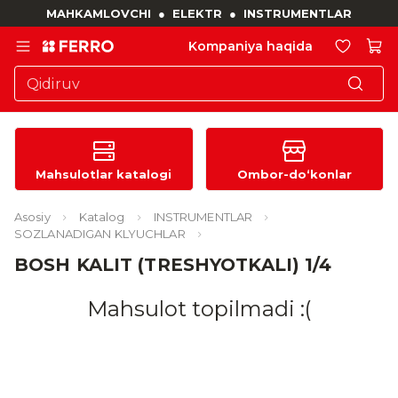
MAHKAMLOVCHI
●
ELEKTR
●
INSTRUMENTLAR
Kompaniya haqida
Mahsulotlar katalogi
Ombor-do‘konlar
Asosiy
Katalog
INSTRUMENTLAR
SOZLANADIGAN KLYUCHLAR
BOSH KALIT (TRESHYOTKALI) 1/4
Mahsulot topilmadi :(