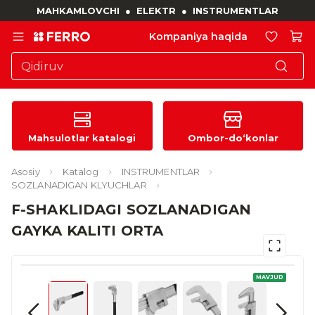
MAHKAMLOVCHI
●
ELEKTR
●
INSTRUMENTLAR
Kompaniya haqida
Mahsulotlar katalogi
Ombor-do‘konlar
Asosiy
Katalog
INSTRUMENTLAR
SOZLANADIGAN KLYUCHLAR
F-SHAKLIDAGI SOZLANADIGAN
GAYKA KALITI ORTA
MAVJUD