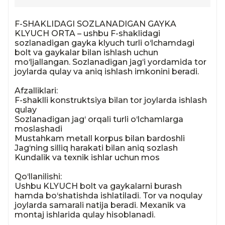
F-SHAKLIDAGI SOZLANADIGAN GAYKA 
KLYUCH ORTA – ushbu F-shaklidagi 
sozlanadigan gayka klyuch turli o‘lchamdagi 
bolt va gaykalar bilan ishlash uchun 
mo‘ljallangan. Sozlanadigan jag‘i yordamida tor 
joylarda qulay va aniq ishlash imkonini beradi.

Afzalliklari:

F-shaklli konstruktsiya bilan tor joylarda ishlash 
qulay

Sozlanadigan jag‘ orqali turli o‘lchamlarga 
moslashadi

Mustahkam metall korpus bilan bardoshli

Jag‘ning silliq harakati bilan aniq sozlash

Kundalik va texnik ishlar uchun mos

Qo‘llanilishi:

Ushbu KLYUCH bolt va gaykalarni burash 
hamda bo‘shatishda ishlatiladi. Tor va noqulay 
joylarda samarali natija beradi. Mexanik va 
montaj ishlarida qulay hisoblanadi.