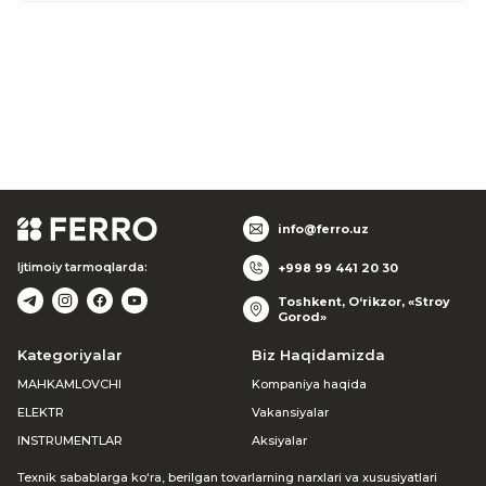
info@ferro.uz
Ijtimoiy tarmoqlarda:
+998 99 441 20 30
Toshkent, O‘rikzor, «Stroy
Gorod»
Kategoriyalar
Biz Haqidamizda
MAHKAMLOVCHI
Kompaniya haqida
ELEKTR
Vakansiyalar
INSTRUMENTLAR
Aksiyalar
Texnik sabablarga ko‘ra, berilgan tovarlarning narxlari va xususiyatlari