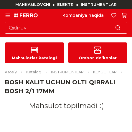
MAHKAMLOVCHI
●
ELEKTR
●
INSTRUMENTLAR
Kompaniya haqida
Mahsulotlar katalogi
Ombor-do‘konlar
Asosiy
Katalog
INSTRUMENTLAR
KLYUCHLAR
BOSH KALIT UCHUN OLTI QIRRALI
BOSH 2/1 17MM
Mahsulot topilmadi :(