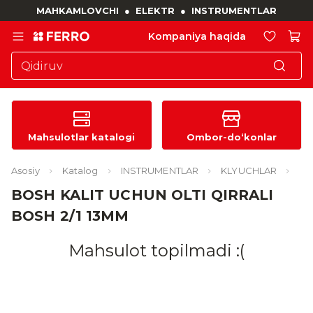
MAHKAMLOVCHI
●
ELEKTR
●
INSTRUMENTLAR
Kompaniya haqida
Mahsulotlar katalogi
Ombor-do‘konlar
Asosiy
Katalog
INSTRUMENTLAR
KLYUCHLAR
BOSH KALIT UCHUN OLTI QIRRALI
BOSH 2/1 13MM
Mahsulot topilmadi :(