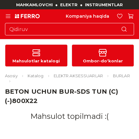
MAHKAMLOVCHI
●
ELEKTR
●
INSTRUMENTLAR
Kompaniya haqida
Mahsulotlar katalogi
Ombor-do‘konlar
Asosiy
Katalog
ELEKTR AKSESSUARLAR
BURLAR
BETON UCHUN BUR-SDS TUN (C)
(-)800X22
Mahsulot topilmadi :(