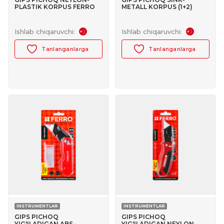
PLASTIK KORPUS FERRO
METALL KORPUS (1+2)
№30103006
FERRO PRO+ №30103009
Ishlab chiqaruvchi:
Ishlab chiqaruvchi:
Tanlanganlarga
Tanlanganlarga
INSTRUMENTLAR
INSTRUMENTLAR
GIPS PICHOQ
GIPS PICHOQ
YIG'ILADIGAN ABS-
YIG'ILADIGAN NEYLON-