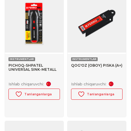
INSTRUMENTLAR
INSTRUMENTLAR
PICHOQ-SHPATEL
QOG'OZ (OBOY) PISKA (A+)
UNIVERSAL SINK-METALL
KORPUS (1+3) FERRO PRO+
№30047025
Ishlab chiqaruvchi:
Ishlab chiqaruvchi:
Tanlanganlarga
Tanlanganlarga