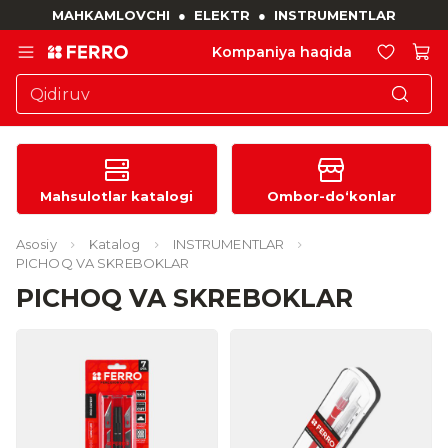
MAHKAMLOVCHI
●
ELEKTR
●
INSTRUMENTLAR
Kompaniya haqida
Mahsulotlar katalogi
Ombor-do‘konlar
Asosiy
Katalog
INSTRUMENTLAR
PICHOQ VA SKREBOKLAR
PICHOQ VA SKREBOKLAR