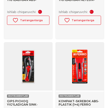
PLASTIK (1+5) FERRO
PLASTIK KORPUS (1+2)
№30103017
FERRO №30103008
Ishlab chiqaruvchi:
Ishlab chiqaruvchi:
Tanlanganlarga
Tanlanganlarga
INSTRUMENTLAR
INSTRUMENTLAR
GIPS PICHOQ
KOMPAKT-SKREBOK ABS-
YIG'ILADIGAN SINK-
PLASTIK (1+4) FERRO
METALL KORPUS (1+2)
№30167006