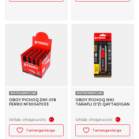
INSTRUMENTLAR
INSTRUMENTLAR
OBOY PICHOQ DN1-018
OBOY PICHOQ IKKI
FERRO №30047033
TARAFLI O'ZI QAYTADIGAN
QORA (1+2) FERRO PRO+
№30047026
Ishlab chiqaruvchi:
Ishlab chiqaruvchi:
Tanlanganlarga
Tanlanganlarga